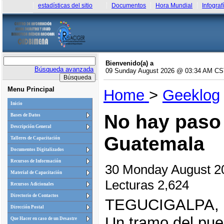
estadísticas del sitio
Documentos
Hora Mundial
Infograf
Bienvenido(a) a
Búsqueda avanzada
09 Sunday August 2026 @ 03:34 AM C
Menu Principal
Home
>
Geeklog
Inicio
No hay paso
Bases de Datos
Descripción General
Guatemala
Talleres de Capacitación
Documentos Digitalizados
Recursos de Información
30 Monday August 
Material de Capacitación
Lecturas 2,624
Recursos Adicionales
Directorio de Contactos
TEGUCIGALPA,
Dirección Postal
Un tramo del pue
Que Hacer en caso de un Desastre