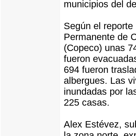
municipios del d
Según el reporte
Permanente de C
(Copeco) unas 7
fueron evacuadas
694 fueron trasl
albergues. Las v
inundadas por la
225 casas.
Alex Estévez, su
la zona norte, ex