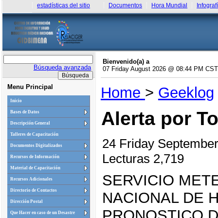
estadísticas del sitio
Documentos
Hora Mundial
Infograf
Bienvenido(a) a
Búsqueda avanzada
07 Friday August 2026 @ 08:44 PM CST
Menu Principal
Home
>
Geeklog
Inicio
Alerta por 
Bases de Datos
Descripción General
Talleres de Capacitación
24 Friday Septembe
Documentos Digitalizados
Lecturas 2,719
Recursos de Información
Material de Capacitación
SERVICIO MET
Recursos Adicionales
Directorio de Contactos
NACIONAL DE 
Dirección Postal
PRONOSTICO D
Que Hacer en caso de un Desastre