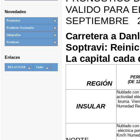
VALIDO PARA E
Novedades
SEPTIEMBRE 2
Pronóstico
Productos Nacionales
Carretera a Danl
Infografias
Productos
Soptravi: Reinic
La capital cada
Enlaces
RELACIGER
Links
PER
(DE 1
REGIÓN
Nublado con 
actividad elé
bruma. Vient
INSULAR
Humedad Rel
Nublado con l
eléctrica po
Km/h Humed
NORTE