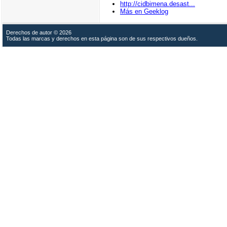
http://cidbimena.desast...
Más en Geeklog
Derechos de autor © 2026
Todas las marcas y derechos en esta página son de sus respectivos dueños.