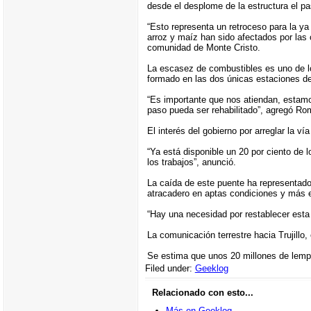
desde el desplome de la estructura el p
“Esto representa un retroceso para la ya
arroz y maíz han sido afectados por las 
comunidad de Monte Cristo.
La escasez de combustibles es uno de lo
formado en las dos únicas estaciones de
“Es importante que nos atiendan, estam
paso pueda ser rehabilitado”, agregó Ro
El interés del gobierno por arreglar la v
“Ya está disponible un 20 por ciento de 
los trabajos”, anunció.
La caída de este puente ha representado 
atracadero en aptas condiciones y más 
“Hay una necesidad por restablecer est
La comunicación terrestre hacia Trujillo
Se estima que unos 20 millones de lempir
Filed under:
Geeklog
Relacionado con esto...
Más en Geeklog