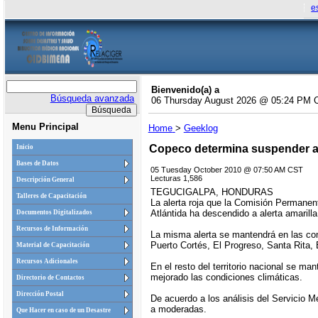
e
Bienvenido(a) a
Búsqueda avanzada
06 Thursday August 2026 @ 05:24 PM 
Menu Principal
Home
>
Geeklog
Copeco determina suspender al
Inicio
Bases de Datos
05 Tuesday October 2010 @ 07:50 AM CST
Lecturas 1,586
Descripción General
TEGUCIGALPA, HONDURAS
Talleres de Capacitación
La alerta roja que la Comisión Permanen
Atlántida ha descendido a alerta amarilla
Documentos Digitalizados
Recursos de Información
La misma alerta se mantendrá en las comu
Puerto Cortés, El Progreso, Santa Rita, E
Material de Capacitación
Recursos Adicionales
En el resto del territorio nacional se ma
mejorado las condiciones climáticas.
Directorio de Contactos
Dirección Postal
De acuerdo a los análisis del Servicio M
a moderadas.
Que Hacer en caso de un Desastre