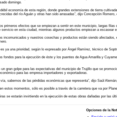
asado domingo.
 débil economía de esta región, donde grandes extensiones de tierra cultivad
crecidas del río Aguán y otras han sido arrasadas”, dijo Concepción Romero, d
s primeros efectos que se empiezan a sentir en este municipio, largas filas 
 servicio en esta ciudad, mientras algunos productos empiezan a escasear e
os incomunicados y nuestros cosechas y productos están siendo afectados, e
mero.
ía es ya una prioridad, según lo expresado por Ángel Ramírez, técnico de Soptr
los fondos para la ejecución de éste y los puentes de Agua Amarilla y Cuyame
un gran golpe para las expectativas del municipio de Trujillo que se promoci
económico para las empresa importadores y exportadoras.
a vía, sabemos de las pérdidas económicas que representa”, dijo Saúl Alemá
, en estos momentos, sólo es posible a través de la carretera que va por Pla
as se estarán invirtiendo en la ejecución de estas obras dañadas por las últi
Opciones de la Not
Envíalo a un(a) 