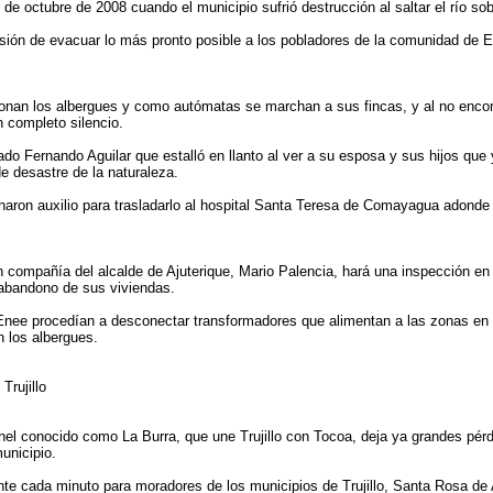
 de octubre de 2008 cuando el municipio sufrió destrucción al saltar el río sob
sión de evacuar lo más pronto posible a los pobladores de la comunidad de E
onan los albergues y como autómatas se marchan a sus fincas, y al no encont
 completo silencio.
ado Fernando Aguilar que estalló en llanto al ver a su esposa y sus hijos que 
 desastre de la naturaleza.
naron auxilio para trasladarlo al hospital Santa Teresa de Comayagua adond
 compañía del alcalde de Ajuterique, Mario Palencia, hará una inspección en 
 abandono de sus viviendas.
Enee procedían a desconectar transformadores que alimentan a las zonas en
n los albergues.
Trujillo
inel conocido como La Burra, que une Trujillo con Tocoa, deja ya grandes pérd
unicipio.
nte cada minuto para moradores de los municipios de Trujillo, Santa Rosa de