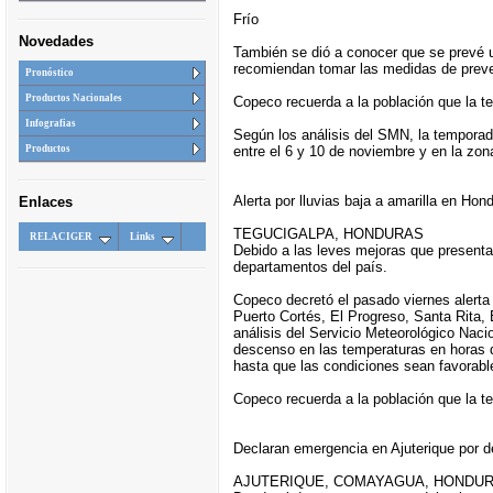
Frío
Novedades
También se dió a conocer que se prevé 
recomiendan tomar las medidas de prev
Pronóstico
Productos Nacionales
Copeco recuerda a la población que la tem
Infografias
Según los análisis del SMN, la temporada 
entre el 6 y 10 de noviembre y en la zon
Productos
Alerta por lluvias baja a amarilla en Hon
Enlaces
TEGUCIGALPA, HONDURAS
RELACIGER
Links
Debido a las leves mejoras que presenta
departamentos del país.
Copeco decretó el pasado viernes alerta r
Puerto Cortés, El Progreso, Santa Rita, E
análisis del Servicio Meteorológico Nac
descenso en las temperaturas en horas 
hasta que las condiciones sean favorabl
Copeco recuerda a la población que la te
Declaran emergencia en Ajuterique por 
AJUTERIQUE, COMAYAGUA, HONDU