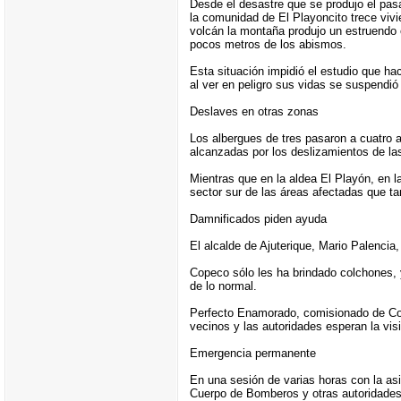
Desde el desastre que se produjo el pa
la comunidad de El Playoncito trece viv
volcán la montaña produjo un estruendo 
pocos metros de los abismos.
Esta situación impidió el estudio que ha
al ver en peligro sus vidas se suspendió
Deslaves en otras zonas
Los albergues de tres pasaron a cuatro al
alcanzadas por los deslizamientos de la
Mientras que en la aldea El Playón, en 
sector sur de las áreas afectadas que t
Damnificados piden ayuda
El alcalde de Ajuterique, Mario Palencia
Copeco sólo les ha brindado colchones, y
de lo normal.
Perfecto Enamorado, comisionado de Cope
vecinos y las autoridades esperan la vi
Emergencia permanente
En una sesión de varias horas con la a
Cuerpo de Bomberos y otras autoridades 