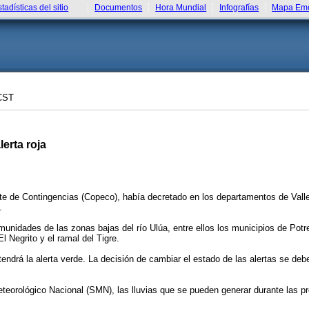
stadísticas del sitio
Documentos
Hora Mundial
Infografías
Mapa Eme
CST
erta roja
te de Contingencias (Copeco), había decretado en los departamentos de Valle
.
nidades de las zonas bajas del río Ulúa, entre ellos los municipios de Potre
l Negrito y el ramal del Tigre.
ntendrá la alerta verde. La decisión de cambiar el estado de las alertas se de
eteorológico Nacional (SMN), las lluvias que se pueden generar durante las 