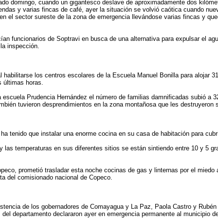
sado domingo, cuando un gigantesco deslave de aproximadamente dos kilómet
iendas y varias fincas de café, ayer la situación se volvió caótica cuando n
en el sector sureste de la zona de emergencia llevándose varias fincas y qu
cían funcionarios de Soptravi en busca de una alternativa para expulsar el ag
 la inspección.
 habilitarse los centros escolares de la Escuela Manuel Bonilla para alojar 3
s últimas horas.
la escuela Prudencia Hernández el número de familias damnificadas subió a 3
ambién tuvieron desprendimientos en la zona montañosa que les destruyeron 
, ha tenido que instalar una enorme cocina en su casa de habitación para cub
 las temperaturas en sus diferentes sitios se están sintiendo entre 10 y 5 gr
co, prometió trasladar esta noche cocinas de gas y linternas por el miedo a
sita del comisionado nacional de Copeco.
sistencia de los gobernadores de Comayagua y La Paz, Paola Castro y Rubén 
del departamento declararon ayer en emergencia permanente al municipio de 