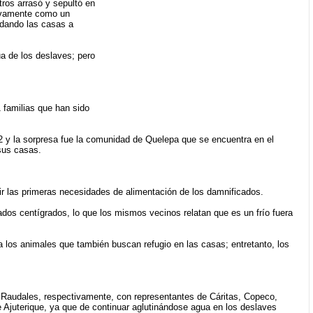
ros arrasó y sepultó en
uevamente como un
edando las casas a
ua de los deslaves; pero
1 familias que han sido
2 y la sorpresa fue la comunidad de Quelepa que se encuentra en el
sus casas.
rir las primeras necesidades de alimentación de los damnificados.
ados centígrados, lo que los mismos vecinos relatan que es un frío fuera
 los animales que también buscan refugio en las casas; entretanto, los
Raudales, respectivamente, con representantes de Cáritas, Copeco,
Ajuterique, ya que de continuar aglutinándose agua en los deslaves