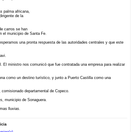
as palma africana,
irigente de la
de carros se han
n el municipio de Santa Fe.
speramos una pronta respuesta de las autoridades centrales y que este
avi.
l. El ministro nos comunicó que fue contratada una empresa para realizar
ona como un destino turístico, y junto a Puerto Castilla como una
n, comisionado departamental de Copeco.
nes, municipio de Sonaguera.
mas lluvias.
icia
amigo(a)