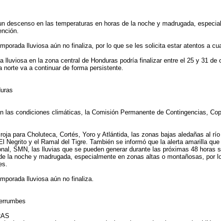
un descenso en las temperaturas en horas de la noche y madrugada, especial
ención.
porada lluviosa aún no finaliza, por lo que se les solicita estar atentos a cu
lluviosa en la zona central de Honduras podría finalizar entre el 25 y 31 de o
a norte va a continuar de forma persistente.
duras
n las condiciones climáticas, la Comisión Permanente de Contingencias, Cope
oja para Choluteca, Cortés, Yoro y Atlántida, las zonas bajas aledañas al río
l Negrito y el Ramal del Tigre. También se informó que la alerta amarilla que 
ional, SMN, las lluvias que se pueden generar durante las próximas 48 horas
de la noche y madrugada, especialmente en zonas altas o montañosas, por lo
es.
mporada lluviosa aún no finaliza.
derrumbes
RAS