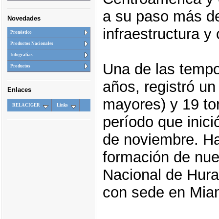
a su paso más de
Novedades
infraestructura y
Pronóstico
Productos Nacionales
Infografias
Una de las tempo
Productos
años, registró un
Enlaces
mayores) y 19 tor
RELACIGER
Links
período que inició
de noviembre. Ha
formación de nue
Nacional de Hur
con sede en Mia