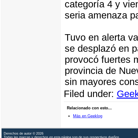
categoría 4 y vi
seria amenaza p
Tuvo en alerta va
se desplazó en par
provocó fuertes 
provincia de Nue
sin mayores con
Filed under:
Geek
Relacionado con esto...
Más en Geeklog
Derechos de autor © 2026
Todas las marcas y derechos en esta página son de sus respectivos dueños.