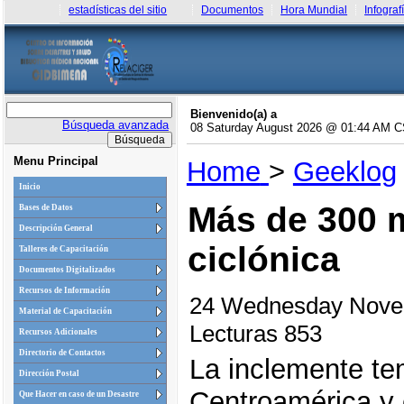
estadísticas del sitio
Documentos
Hora Mundial
Infograf
Bienvenido(a) a
Búsqueda avanzada
08 Saturday August 2026 @ 01:44 AM 
Menu Principal
Home
>
Geeklog
Inicio
Más de 300 
Bases de Datos
Descripción General
ciclónica
Talleres de Capacitación
Documentos Digitalizados
Recursos de Información
24 Wednesday Nove
Material de Capacitación
Lecturas 853
Recursos Adicionales
Directorio de Contactos
La inclemente te
Dirección Postal
Centroamérica y e
Que Hacer en caso de un Desastre