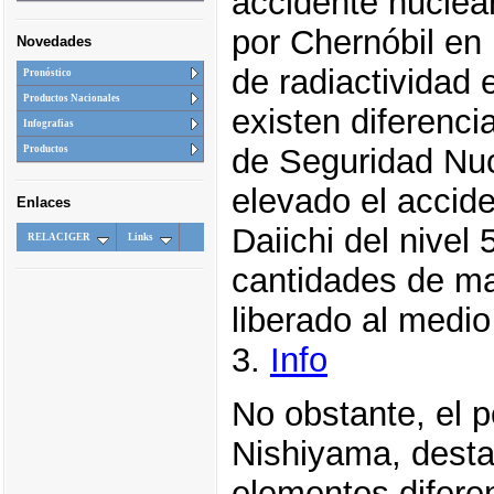
accidente nuclea
por Chernóbil en
Novedades
de radiactividad 
Pronóstico
Productos Nacionales
existen diferenc
Infografias
de Seguridad Nuc
Productos
elevado el accid
Enlaces
Daiichi del nivel
RELACIGER
Links
cantidades de ma
liberado al medio
3.
Info
No obstante, el p
Nishiyama, desta
elementos diferen