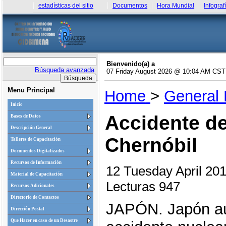
estadísticas del sitio
Documentos
Hora Mundial
Infograf
Bienvenido(a) a
Búsqueda avanzada
07 Friday August 2026 @ 10:04 AM CST
Menu Principal
Home
>
General
Inicio
Accidente de
Bases de Datos
Descripción General
Chernóbil
Talleres de Capacitación
Documentos Digitalizados
Recursos de Información
12 Tuesday April 2
Material de Capacitación
Lecturas 947
Recursos Adicionales
Directorio de Contactos
JAPÓN. Japón au
Dirección Postal
Que Hacer en caso de un Desastre