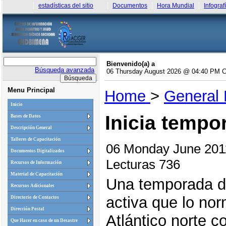
estadísticas del sitio
Documentos
Hora Mundial
Infograf
Bienvenido(a) a
Búsqueda avanzada
06 Thursday August 2026 @ 04:40 PM 
Menu Principal
Home
>
General
Inicio
Inicia tempo
Bases de Datos
Descripción General
Talleres de Capacitación
06 Monday June 20
Documentos Digitalizados
Lecturas 736
Recursos de Información
Material de Capacitación
Una temporada d
Recursos Adicionales
activa que lo nor
Directorio de Contactos
Dirección Postal
Atlántico norte c
Que Hacer en caso de un Desastre