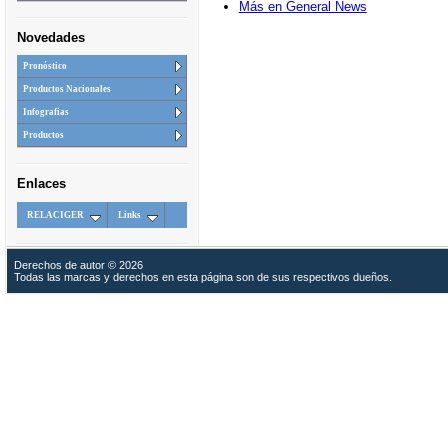
Más en General News
Novedades
Pronóstico
Productos Nacionales
Infografias
Productos
Enlaces
RELACIGER
Links
Derechos de autor © 2026
Todas las marcas y derechos en esta página son de sus respectivos dueños.