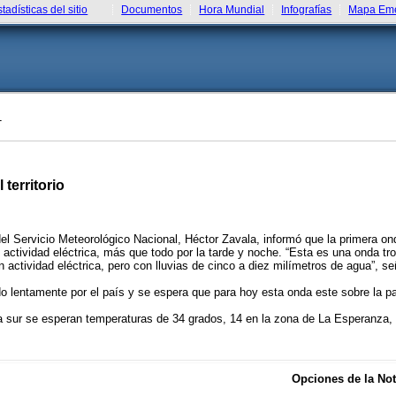
stadísticas del sitio
Documentos
Hora Mundial
Infografías
Mapa Eme
T
 territorio
el Servicio Meteorológico Nacional, Héctor Zavala, informó que la primera onda
actividad eléctrica, más que todo por la tarde y noche. “Esta es una onda tr
 actividad eléctrica, pero con lluvias de cinco a diez milímetros de agua”, se
lentamente por el país y se espera que para hoy esta onda este sobre la part
a sur se esperan temperaturas de 34 grados, 14 en la zona de La Esperanza, T
Opciones de la Not