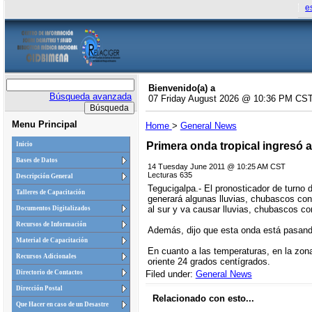
e
Bienvenido(a) a
Búsqueda avanzada
07 Friday August 2026 @ 10:36 PM CS
Menu Principal
Home
>
General News
Primera onda tropical ingresó al
Inicio
Bases de Datos
14 Tuesday June 2011 @ 10:25 AM CST
Lecturas 635
Descripción General
Tegucigalpa.- El pronosticador de turno d
Talleres de Capacitación
generará algunas lluvias, chubascos con 
al sur y va causar lluvias, chubascos con
Documentos Digitalizados
Recursos de Información
Además, dijo que esta onda está pasando 
Material de Capacitación
En cuanto a las temperaturas, en la zon
Recursos Adicionales
oriente 24 grados centígrados.
Filed under:
General News
Directorio de Contactos
Dirección Postal
Relacionado con esto...
Que Hacer en caso de un Desastre