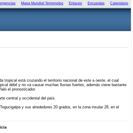
rgencias
Mapa Mundial Terremotos
Enlaces
Encuestas
Calendario
 tropical está cruzando el territorio nacional de este a oeste, el cual
opical débil y no va causar muchas lluvias fuertes, además viene bastante
ñaló el pronosticador.
e central y occidental del país.
egucigalpa y sus alrededores 20 grados, en la zona insular 28, en el
icia