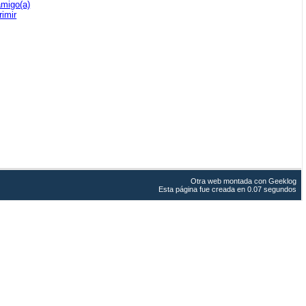
amigo(a)
rimir
Otra web montada con
Geeklog
Esta página fue creada en 0.07 segundos