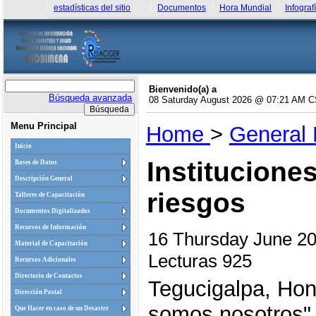
estadísticas del sitio
Documentos
Hora Mundial
Infograf
Bienvenido(a) a
Búsqueda avanzada
08 Saturday August 2026 @ 07:21 AM 
Menu Principal
Home
>
General
Inicio
Institucione
Bases de Datos
Descripción General
riesgos
Talleres de Capacitación
Documentos Digitalizados
Recursos de Información
16 Thursday June 2
Material de Capacitación
Lecturas 925
Recursos Adicionales
Directorio de Contactos
Tegucigalpa, Hond
Dirección Postal
somos nosotros"
Que Hacer en caso de un Desastre