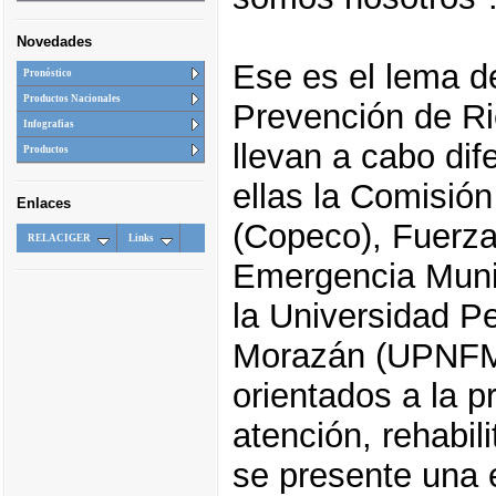
Novedades
Ese es el lema d
Pronóstico
Productos Nacionales
Prevención de R
Infografias
llevan a cabo dif
Productos
ellas la Comisió
Enlaces
(Copeco), Fuerz
RELACIGER
Links
Emergencia Munic
la Universidad P
Morazán (UPNFM).
orientados a la p
atención, rehabil
se presente una 