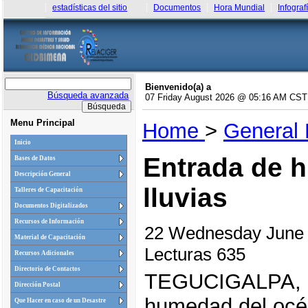
estadísticas del sitio
Documentos
Hora Mundial
Infograf
Bienvenido(a) a
Búsqueda avanzada
07 Friday August 2026 @ 05:16 AM CST
Menu Principal
Home
>
General
Inicio
Entrada de h
Bases de Datos
Descripción General
lluvias
Talleres de Capacitación
Documentos Digitalizados
Recursos de Información
22 Wednesday June
Material de Capacitación
Lecturas 635
Recursos Adicionales
Directorio de Contactos
TEGUCIGALPA, 
Dirección Postal
humedad del océa
Que Hacer en caso de un Desastre