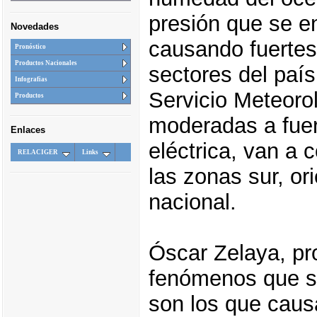
presión que se e
Novedades
causando fuertes 
Pronóstico
Productos Nacionales
sectores del país
Infografias
Servicio Meteorol
Productos
moderadas a fue
Enlaces
eléctrica, van a 
RELACIGER
Links
las zonas sur, ori
nacional.
Óscar Zelaya, pro
fenómenos que s
son los que caus