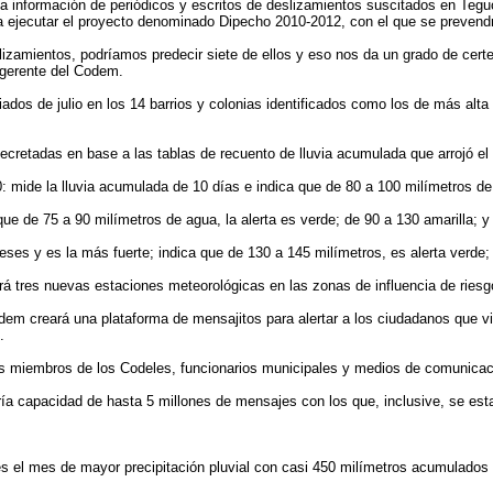
la información de periódicos y escritos de deslizamientos suscitados en Tegu
a ejecutar el proyecto denominado Dipecho 2010-2012, con el que se prevendr
zamientos, podríamos predecir siete de ellos y eso nos da un grado de cert
bgerente del Codem.
ados de julio en los 14 barrios y colonias identificados como los de más alta 
decretadas en base a las tablas de recuento de lluvia acumulada que arrojó el 
0: mide la lluvia acumulada de 10 días e indica que de 80 a 100 milímetros de 
ue de 75 a 90 milímetros de agua, la alerta es verde; de 90 a 130 amarilla; y 
meses y es la más fuerte; indica que de 130 a 145 milímetros, es alerta verde;
rá tres nuevas estaciones meteorológicas en las zonas de influencia de riesg
em creará una plataforma de mensajitos para alertar a los ciudadanos que vi
.
los miembros de los Codeles, funcionarios municipales y medios de comunicac
a capacidad de hasta 5 millones de mensajes con los que, inclusive, se estar
es el mes de mayor precipitación pluvial con casi 450 milímetros acumulados