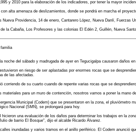
95 y 2010 para la elaboración de los indicadores, por tener la mayor inciden
as con alta amenaza de deslizamientos, donde se pondrá en marcha el proyect
as Nueva Providencia, 14 de enero, Cantarero López, Nueva Danlí, Fuerzas Un
 de la Cabaña, Los Profesores y las colonias El Edén 2, Guillén, Nueva Sant
----------------------------------------------------------------------------------------------------------------
familia
 la noche del sábado y madrugada de ayer en Tegucigalpa causaron daños en t
 estuvieron en riesgo de ser aplastadas por enormes rocas que se desprendier
na de las afectadas.
ió corriendo de su cuarto cuando de repente varias rocas que se desprendiero
s materiales para un muro de contención, nosotros vamos a poner la mano de 
rgencia Municipal (Codem) que se presentaron en la zona, el pluviómetro ma
ógico Nacional (SMN), se prolongará para hoy.
hicieron una evaluación de los daños para determinar los trabajos en la zona
Julio de barrio El Bosque", dijo el alcalde Ricardo Álvarez.
lles inundadas y varios tramos en el anillo periférico. El Codem anunció q