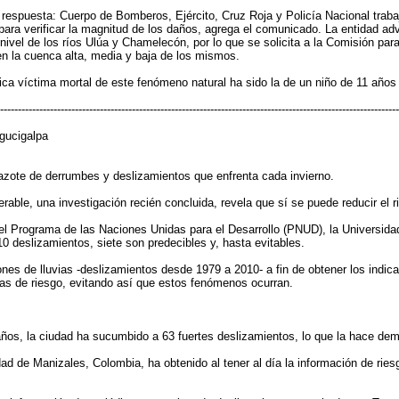
espuesta: Cuerpo de Bomberos, Ejército, Cruz Roja y Policía Nacional trabaj
para verificar la magnitud de los daños, agrega el comunicado. La entidad ad
l nivel de los ríos Ulúa y Chamelecón, por lo que se solicita a la Comisión 
 en la cuenca alta, media y baja de los mismos.
 víctima mortal de este fenómeno natural ha sido la de un niño de 11 años e
----------------------------------------------------------------------------------------------------------------
gucigalpa
o azote de derrumbes y deslizamientos que enfrenta cada invierno.
rable, una investigación recién concluida, revela que sí se puede reducir el 
r el Programa de las Naciones Unidas para el Desarrollo (PNUD), la Univers
 deslizamientos, siete son predecibles y, hasta evitables.
ones de lluvias -deslizamientos desde 1979 a 2010- a fin de obtener los indi
nas de riesgo, evitando así que estos fenómenos ocurran.
años, la ciudad ha sucumbido a 63 fuertes deslizamientos, lo que la hace dem
dad de Manizales, Colombia, ha obtenido al tener al día la información de ries