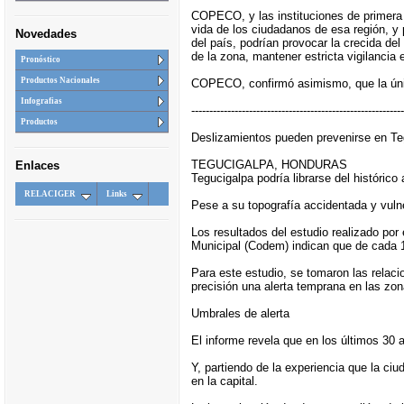
COPECO, y las instituciones de primera r
vida de los ciudadanos de esa región, y 
Novedades
del país, podrían provocar la crecida de
de la zona, mantener estricta vigilancia
Pronóstico
Productos Nacionales
COPECO, confirmó asimismo, que la única
Infografias
-----------------------------------------------------------
Productos
Deslizamientos pueden prevenirse en Te
TEGUCIGALPA, HONDURAS
Enlaces
Tegucigalpa podría librarse del históric
RELACIGER
Links
Pese a su topografía accidentada y vulne
Los resultados del estudio realizado po
Municipal (Codem) indican que de cada 10
Para este estudio, se tomaron las relaci
precisión una alerta temprana en las zo
Umbrales de alerta
El informe revela que en los últimos 30 
Y, partiendo de la experiencia que la ciu
en la capital.