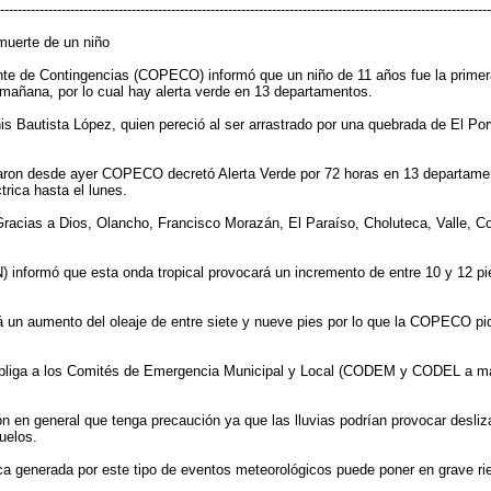
----------------------------------------------------------------------------------------------------------------
muerte de un niño
e Contingencias (COPECO) informó que un niño de 11 años fue la primera v
 mañana, por lo cual hay alerta verde en 13 departamentos.
is Bautista López, quien pereció al ser arrastrado por una quebrada de El Po
aron desde ayer COPECO decretó Alerta Verde por 72 horas en 13 departament
trica hasta el lunes.
Gracias a Dios, Olancho, Francisco Morazán, El Paraíso, Choluteca, Valle, 
 informó que esta onda tropical provocará un incremento de entre 10 y 12 pie
á un aumento del oleaje de entre siete y nueve pies por lo que la COPECO pid
 obliga a los Comités de Emergencia Municipal y Local (CODEM y CODEL a m
n en general que tenga precaución ya que las lluvias podrían provocar desli
uelos.
ca generada por este tipo de eventos meteorológicos puede poner en grave rie