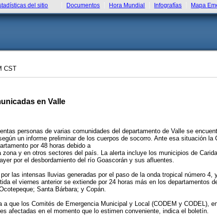
stadísticas del sitio
Documentos
Hora Mundial
Infografías
Mapa Eme
M CST
unicadas en Valle
tas personas de varias comunidades del departamento de Valle se encuentran a
, según un informe preliminar de los cuerpos de socorro. Ante esa situación
partamento por 48 horas debido a
 zona y en otros sectores del país. La alerta incluye los municipios de Car
e ayer por el desbordamiento del río Goascorán y sus afluentes.
por las intensas lluvias generadas por el paso de la onda tropical número 4, 
ida el viernes anterior se extiende por 24 horas más en los departamentos d
 Ocotepeque; Santa Bárbara; y Copán.
leva a que los Comités de Emergencia Municipal y Local (CODEM y CODEL), en 
s afectadas en el momento que lo estimen conveniente, indica el boletín.