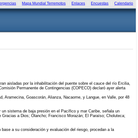
rgencias
Mapa Mundial Terremotos
Enlaces
Encuestas
Calendario
isladas por la inhabilitación del puente sobre el cauce del río Ercilia,
 la Comisión Permanente de Contingencias (COPECO) declaró ayer alerta
idad, Aramecina, Goascorán, Alianza, Nacaome, y Langue, en Valle, por 48
y un sistema de baja presión en el Pacífico y mar Caribe, señala un
e Gracias a Dios; Olancho; Francisco Morazán; El Paraíso; Choluteca;
base a su consideración y evaluación del riesgo, procedan a la