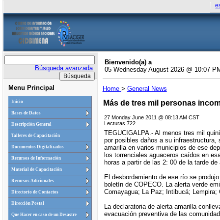
e
Bienvenido(a) a
Búsqueda avanzada
05 Wednesday August 2026 @ 10:07 P
Menu Principal
Home
>
General News
Más de tres mil personas incom
Inicio
Bases de Datos
27 Monday June 2011 @ 08:13 AM CST
Lecturas 722
Descripción General
TEGUCIGALPA.- Al menos tres mil quinien
Talleres de Capacitación
por posibles daños a su infraestructura
amarilla en varios municipios de ese de
Documentos Digitalizados
los torrenciales aguaceros caídos en esa
Recursos de Información
horas a partir de las 2: 00 de la tarde d
Material de Capacitación
El desbordamiento de ese río se produjo 
Recursos Adicionales
boletín de COPECO. La alerta verde emit
Comayagua; La Paz; Intibucá; Lempira;
Directorio de Contactos
Dirección Postal
La declaratoria de alerta amarilla conl
evacuación preventiva de las comunidade
Que Hacer en caso de un Desastre