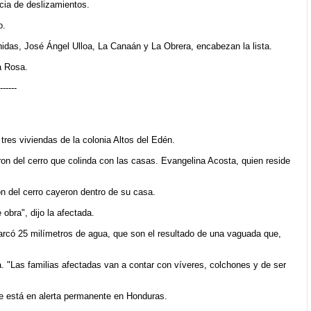
cia de deslizamientos.
o.
idas, José Ángel Ulloa, La Canaán y La Obrera, encabezan la lista.
a Rosa.
------
res viviendas de la colonia Altos del Edén.
on del cerro que colinda con las casas. Evangelina Acosta, quien reside
n del cerro cayeron dentro de su casa.
obra", dijo la afectada.
rcó 25 milímetros de agua, que son el resultado de una vaguada que,
. "Las familias afectadas van a contar con víveres, colchones y de ser
ue está en alerta permanente en Honduras.