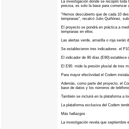
La investigación donde se recopiló toda 
precisa, es solo la base para comenzar 
"Hemos descubierto que de cada 10 desli
tempranas", recalcó Julio Quiñónez, su
El proyecto se pondrá en práctica a medi
tempranas en ellos.
Las alertas verde, amarilla o roja serán 
Se establecieron tres indicadores: el P1
El indicador de 90 días (E90):establece q
El E95: mide la presión pluvial de tres 
Para mayor efectividad el Codem instala
Además, como parte del proyecto, el Cod
base de datos y los números de teléfono
También se incluirá en la plataforma a 
La plataforma exclusiva del Codem tendrí
Más hallazgos
La investigación revela que septiembre 