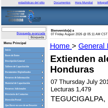
estadísticas del sitio
Documentos
Hora Mundial
Infograf
Bienvenido(a) a
Búsqueda avanzada
07 Friday August 2026 @ 05:11 AM CST
Menu Principal
Home
>
General
Inicio
Extienden al
Bases de Datos
Descripción General
Honduras
Talleres de Capacitación
Documentos Digitalizados
Recursos de Información
07 Thursday July 2
Material de Capacitación
Lecturas 1,479
Recursos Adicionales
Directorio de Contactos
TEGUCIGALPA,
Dirección Postal
Que Hacer en caso de un Desastre