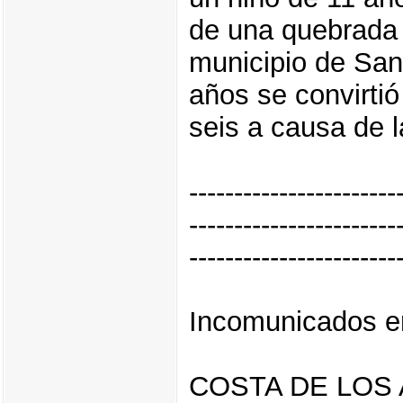
de una quebrada 
municipio de San
años se convirtió
seis a causa de l
-----------------------
-----------------------
-----------------------
Incomunicados e
COSTA DE LOS