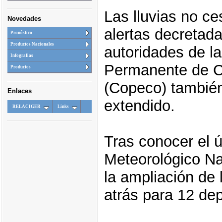
Las lluvias no ce
Novedades
alertas decretada
Pronóstico
Productos Nacionales
autoridades de l
Infografias
Permanente de C
Productos
(Copeco) tambié
Enlaces
extendido.
RELACIGER
Links
Tras conocer el ú
Meteorológico Na
la ampliación de 
atrás para 12 de