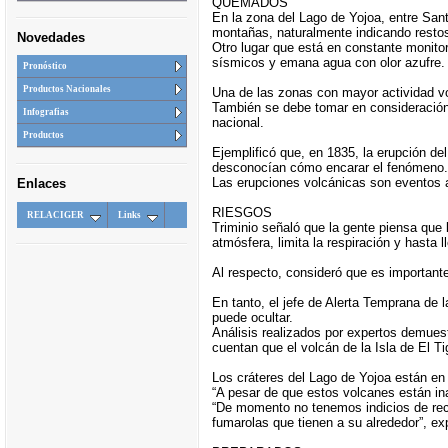
QUEMADOS
En la zona del Lago de Yojoa, entre Sa
montañas, naturalmente indicando resto
Novedades
Otro lugar que está en constante monito
sísmicos y emana agua con olor azufre.
Pronóstico
Productos Nacionales
Una de las zonas con mayor actividad vo
También se debe tomar en consideración 
Infografias
nacional.
Productos
Ejemplificó que, en 1835, la erupción d
desconocían cómo encarar el fenómeno.
Las erupciones volcánicas son eventos a 
Enlaces
RIESGOS
RELACIGER
Links
Triminio señaló que la gente piensa que 
atmósfera, limita la respiración y hasta 
Al respecto, consideró que es important
En tanto, el jefe de Alerta Temprana de
puede ocultar.
Análisis realizados por expertos demuest
cuentan que el volcán de la Isla de El T
Los cráteres del Lago de Yojoa están en
“A pesar de que estos volcanes están ina
“De momento no tenemos indicios de recie
fumarolas que tienen a su alrededor”, exp