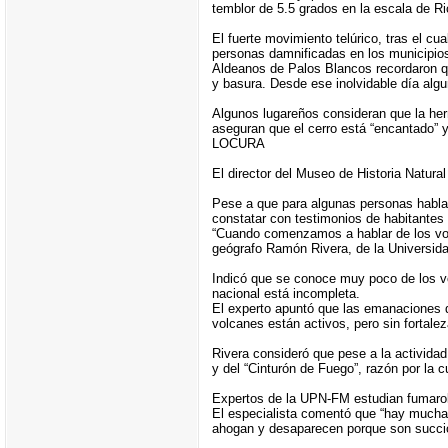
temblor de 5.5 grados en la escala de Ri
El fuerte movimiento telúrico, tras el c
personas damnificadas en los municipios
Aldeanos de Palos Blancos recordaron que
y basura. Desde ese inolvidable día algu
Algunos lugareños consideran que la her
aseguran que el cerro está “encantado” y
LOCURA
El director del Museo de Historia Natur
Pese a que para algunas personas hablar
constatar con testimonios de habitantes
“Cuando comenzamos a hablar de los vol
geógrafo Ramón Rivera, de la Universid
Indicó que se conoce muy poco de los v
nacional está incompleta.
El experto apuntó que las emanaciones d
volcanes están activos, pero sin fortale
Rivera consideró que pese a la actividad
y del “Cinturón de Fuego”, razón por la c
Expertos de la UPN-FM estudian fumaro
El especialista comentó que “hay muchas
ahogan y desaparecen porque son succiona