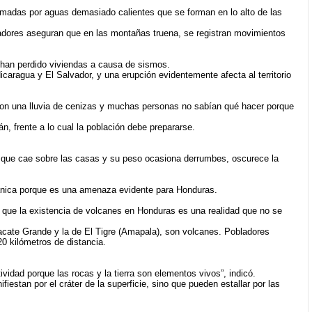
madas por aguas demasiado calientes que se forman en lo alto de las
ladores aseguran que en las montañas truena, se registran movimientos
 han perdido viviendas a causa de sismos.
ragua y El Salvador, y una erupción evidentemente afecta al territorio
 con una lluvia de cenizas y muchas personas no sabían qué hacer porque
, frente a lo cual la población debe prepararse.
ya que cae sobre las casas y su peso ocasiona derrumbes, oscurece la
lcánica porque es una amenaza evidente para Honduras.
 que la existencia de volcanes en Honduras es una realidad que no se
 Zacate Grande y la de El Tigre (Amapala), son volcanes. Pobladores
20 kilómetros de distancia.
idad porque las rocas y la tierra son elementos vivos”, indicó.
stan por el cráter de la superficie, sino que pueden estallar por las