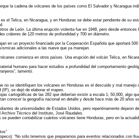
que la cadena de volcanes de los países como El Salvador y Nicaragua indirec
 es el Telica, en Nicaragua, y en Honduras se debe estar pendiente de su est
d.
metros de León. La última erupción violenta fue en 1948, pero desde entonce
ndes cráteres de 120 metros de profundidad y 700 en diámetro.
ajan en un proyecto financiado por la Cooperación Española que aportará 500 
s sísmicas adicionales a las nueve que ya manejan.
 volcanes comienza en otros países. Una erupción del volcán Telica, en Nicarag
erial humano para hacer estudios a profundidad del comportamiento geológic
ranjeros”, lamentó.
ue no se identifiquen los volcanes en Honduras es el descuido y mal manejo d
 (IP), se dejó de elaborar el mapeo.
ojas cartográficas de las 282 que deberían existir a escala 1; 50,000, algo qu
tan conocer la geografía nacional en detalle y desde hace más de 20 años se 
iantes de universidades de Estados Unidos, pero repentinamente dejaron de l
l Archivo Técnico del Instituto, José Raudales.
 se pueden contabilizar cuántos volcanes tiene Honduras, pero en la actualidad 
tos”
peco): “No sólo tenemos que prepararnos para eventos relacionados con lluv