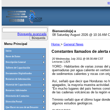
e
Bienvenido(a) a
Búsqueda avanzada
08 Saturday August 2026 @ 10:16 AM 
Menu Principal
Home
>
General News
Constantes llamados de alerta 
Inicio
Bases de Datos
20 Wednesday July 2011 @ 08:30 AM CST
Lecturas 1,824
Descripción General
YORO.- Habitantes de varias zonas del p
Talleres de Capacitación
quemaduras por agua caliente en vertien
de sedimentos calientes y rocas con ori
Documentos Digitalizados
Recursos de Información
Así, señaló que decir que Honduras no 
apagados, la mayoría muestra actividad.
Material de Capacitación
“En mucho lugares del país hemos const
Recursos Adicionales
de las cadenas volcánicas de la región 
Directorio de Contactos
Triminio señaló que el último lugar don
Dirección Postal
algunos estudios geológicos.
Que Hacer en caso de un Desastre