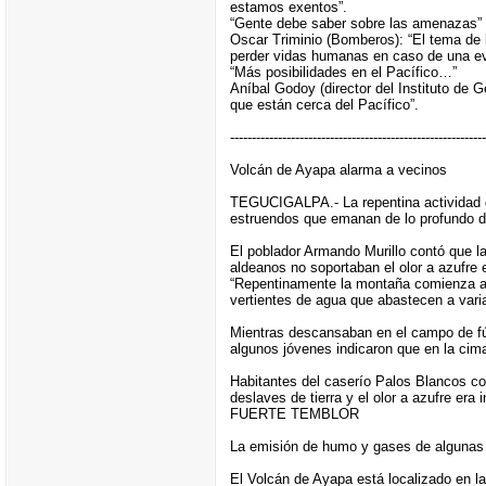
estamos exentos”.
“Gente debe saber sobre las amenazas”
Oscar Triminio (Bomberos): “El tema de 
perder vidas humanas en caso de una ev
“Más posibilidades en el Pacífico…”
Aníbal Godoy (director del Instituto de G
que están cerca del Pacífico”.
-----------------------------------------------------------
Volcán de Ayapa alarma a vecinos
TEGUCIGALPA.- La repentina actividad d
estruendos que emanan de lo profundo d
El poblador Armando Murillo contó que l
aldeanos no soportaban el olor a azufre 
“Repentinamente la montaña comienza a t
vertientes de agua que abastecen a vari
Mientras descansaban en el campo de fú
algunos jóvenes indicaron que en la cim
Habitantes del caserío Palos Blancos con
deslaves de tierra y el olor a azufre era 
FUERTE TEMBLOR
La emisión de humo y gases de algunas 
El Volcán de Ayapa está localizado en l