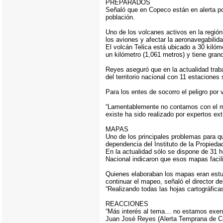
PREPARADOS
Señaló que en Copeco están en alerta por
población.
Uno de los volcanes activos en la región
los aviones y afectar la aeronavegabilida
El volcán Telica está ubicado a 30 kiló
un kilómetro (1,061 metros) y tiene gra
Reyes aseguró que en la actualidad trab
del territorio nacional con 11 estacione
Para los entes de socorro el peligro por
“Lamentablemente no contamos con el mat
existe ha sido realizado por expertos ext
MAPAS
Uno de los principales problemas para q
dependencia del Instituto de la Propiedad
En la actualidad sólo se dispone de 31 h
Nacional indicaron que esos mapas facili
Quienes elaboraban los mapas eran estud
continuar el mapeo, señaló el director de
“Realizando todas las hojas cartográficas
REACCIONES
“Más interés al tema… no estamos exen
Juan José Reyes (Alerta Temprana de Co