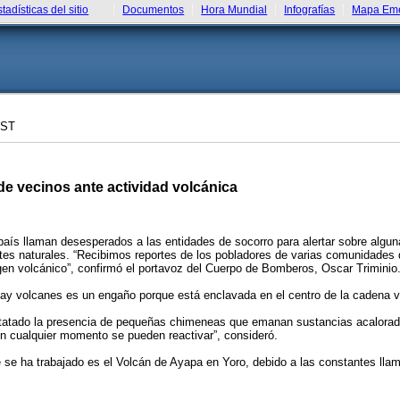
stadísticas del sitio
Documentos
Hora Mundial
Infografías
Mapa Eme
CST
de vecinos ante actividad volcánica
aís llaman desesperados a las entidades de socorro para alertar sobre algu
tes naturales. “Recibimos reportes de los pobladores de varias comunidades
gen volcánico”, confirmó el portavoz del Cuerpo de Bomberos, Oscar Triminio
hay volcanes es un engaño porque está enclavada en el centro de la cadena 
atado la presencia de pequeñas chimeneas que emanan sustancias acaloradas
en cualquier momento se pueden reactivar”, consideró.
de se ha trabajado es el Volcán de Ayapa en Yoro, debido a las constantes ll