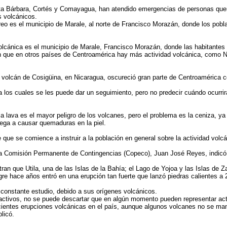
nta Bárbara, Cortés y Comayagua, han atendido emergencias de personas que
s volcánicos.
reo es el municipio de Marale, al norte de Francisco Morazán, donde los pob
lcánica es el municipio de Marale, Francisco Morazán, donde las habitantes
que en otros países de Centroamérica hay más actividad volcánica, como Nica
el volcán de Cosigüina, en Nicaragua, oscureció gran parte de Centroamérica
los cuales se les puede dar un seguimiento, pero no predecir cuándo ocurrirán
la lava es el mayor peligro de los volcanes, pero el problema es la ceniza, 
llega a causar quemaduras en la piel.
e que se comience a instruir a la población en general sobre la actividad vo
 la Comisión Permanente de Contingencias (Copeco), Juan José Reyes, indicó
ran que Utila, una de las Islas de la Bahía; el Lago de Yojoa y las Islas de
igre hace años entró en una erupción tan fuerte que lanzó piedras calientes a 
 constante estudio, debido a sus orígenes volcánicos.
ctivos, no se puede descartar que en algún momento pueden representar activ
ntes erupciones volcánicas en el país, aunque algunos volcanes no se manifie
licó.