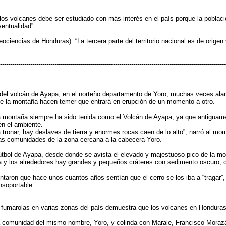
los volcanes debe ser estudiado con más interés en el país porque la pobla
entualidad”.
eociencias de Honduras): “La tercera parte del territorio nacional es de orige
----------------------------------------------------------------------------------------------------------------
el volcán de Ayapa, en el norteño departamento de Yoro, muchas veces alarm
e la montaña hacen temer que entrará en erupción de un momento a otro.
a montaña siempre ha sido tenida como el Volcán de Ayapa, ya que antiguame
en el ambiente.
ronar, hay deslaves de tierra y enormes rocas caen de lo alto”, narró al m
as comunidades de la zona cercana a la cabecera Yoro.
tbol de Ayapa, desde donde se avista el elevado y majestuoso pico de la m
a y los alrededores hay grandes y pequeños cráteres con sedimento oscuro, 
taron que hace unos cuantos años sentían que el cerro se los iba a “tragar”,
insoportable.
fumarolas en varias zonas del país demuestra que los volcanes en Honduras
a comunidad del mismo nombre, Yoro, y colinda con Marale, Francisco Morazá