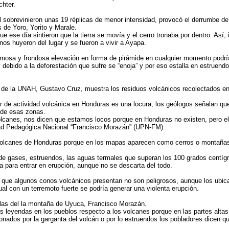
chter.
ual sobrevinieron unas 19 réplicas de menor intensidad, provocó el derrumbe de
 de Yoro, Yorito y Marale.
 ese día sintieron que la tierra se movía y el cerro tronaba por dentro. Así
nos huyeron del lugar y se fueron a vivir a Ayapa.
mosa y frondosa elevación en forma de pirámide en cualquier momento podría e
 debido a la deforestación que sufre se “enoja” y por eso estalla en estruendo
al de la UNAH, Gustavo Cruz, muestra los residuos volcánicos recolectados en
 de actividad volcánica en Honduras es una locura, los geólogos señalan qu
 de esas zonas.
canes, nos dicen que estamos locos porque en Honduras no existen, pero el 
ad Pedagógica Nacional “Francisco Morazán” (UPN-FM).
olcanes de Honduras porque en los mapas aparecen como cerros o montañas y
e gases, estruendos, las aguas termales que superan los 100 grados centígra
za para entrar en erupción, aunque no se descarta del todo.
 que algunos conos volcánicos presentan no son peligrosos, aunque los ubicad
ual con un terremoto fuerte se podría generar una violenta erupción.
las del la montaña de Uyuca, Francisco Morazán.
 leyendas en los pueblos respecto a los volcanes porque en las partes altas
dos por la garganta del volcán o por lo estruendos los pobladores dicen que a