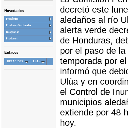
decretó este lune
Novedades
aledaños al río U
Pronóstico
Productos Nacionales
alerta verde dec
Infografias
de Honduras, deb
Productos
por el paso de la
Enlaces
temporada por el
RELACIGER
Links
informó que debid
Ulúa y en coordi
el Control de Inu
municipios aleda
extiende por 48 
hoy.