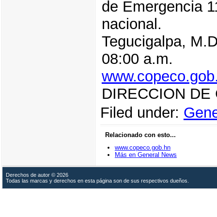
de Emergencia 11
nacional.
Tegucigalpa, M.D
08:00 a.m.
www.copeco.gob
DIRECCION DE
Filed under:
Gene
Relacionado con esto...
www.copeco.gob.hn
Más en General News
Derechos de autor © 2026
Todas las marcas y derechos en esta página son de sus respectivos dueños.