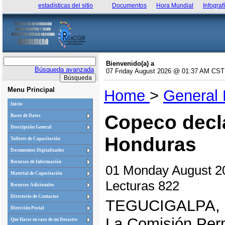
estadísticas del sitio
Documentos
Hora Mundial
Infograf
Bienvenido(a) a
Búsqueda avanzada
07 Friday August 2026 @ 01:37 AM CST
Menu Principal
Home
>
General
Inicio
Copeco decla
Bases de Datos
Descripción General
Honduras
Talleres de Capacitación
Documentos Digitalizados
Recursos de Información
01 Monday August 
Material de Capacitación
Lecturas 822
Recursos Adicionales
Directorio de Contactos
TEGUCIGALPA,
Dirección Postal
La Comisión Per
Que Hacer en caso de un Desastre