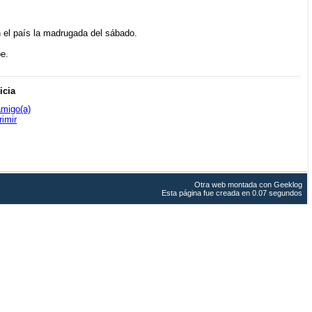
n el país la madrugada del sábado.
be.
icia
amigo(a)
rimir
Otra web montada con
Geeklog
Esta página fue creada en 0.07 segundos