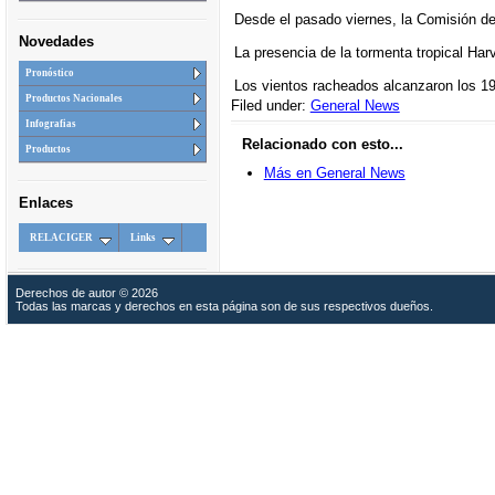
Desde el pasado viernes, la Comisión de
Novedades
La presencia de la tormenta tropical Har
Pronóstico
Los vientos racheados alcanzaron los 190
Productos Nacionales
Filed under:
General News
Infografias
Relacionado con esto...
Productos
Más en General News
Enlaces
RELACIGER
Links
Derechos de autor © 2026
Todas las marcas y derechos en esta página son de sus respectivos dueños.