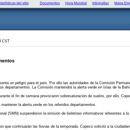
stadísticas del sitio
Documentos
Hora Mundial
Infografías
Mapa Eme
M CST
amentos
esenta un peligro para el país. Por ello las autoridades de la Comisión Perm
rios departamentos. La Comisión mantendrá la alerta verde en Islas de la Bahí
durante el fin de semana provocaron sobresaturación de suelos, por ello, Cop
 mantener la alerta verde en los referidos departamentos.
nal (SMN) suspendieron la emisión de boletines informativos referentes a la t
on que continuarán las lluvias de la temporada. Copeco solicitó a la ciudada