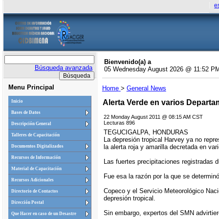
e
Bienvenido(a) a
Búsqueda avanzada
05 Wednesday August 2026 @ 11:52 P
Menu Principal
Home
>
General News
Alerta Verde en varios Depart
Inicio
Bases de Datos
22 Monday August 2011 @ 08:15 AM CST
Lecturas 896
Descripción General
TEGUCIGALPA, HONDURAS
Talleres de Capacitación
La depresión tropical Harvey ya no repr
la alerta roja y amarilla decretada en va
Documentos Digitalizados
Recursos de Información
Las fuertes precipitaciones registradas 
Material de Capacitación
Fue esa la razón por la que se determinó
Recursos Adicionales
Copeco y el Servicio Meteorológico Nacio
Directorio de Contactos
depresión tropical.
Dirección Postal
Sin embargo, expertos del SMN advirtier
Que Hacer en caso de un Desastre