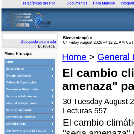
estadísticas del sitio
Documentos
Hora Mundial
Infograf
Bienvenido(a) a
Búsqueda avanzada
07 Friday August 2026 @ 12:21 AM CST
Menu Principal
Home
>
General
Inicio
El cambio cl
Bases de Datos
Descripción General
amenaza" pa
Talleres de Capacitación
Documentos Digitalizados
Recursos de Información
30 Tuesday August 
Material de Capacitación
Lecturas 557
Recursos Adicionales
Directorio de Contactos
El cambio climát
Dirección Postal
"seria amenaza" 
Que Hacer en caso de un Desastre