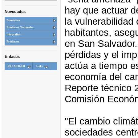
hay que actuar de
Novedades
la vulnerabilidad
Pronóstico
Productos Nacionales
habitantes, aseg
Infografias
en San Salvador.
Productos
pérdidas y el imp
Enlaces
actúa a tiempo e
RELACIGER
Links
economía del cam
Reporte técnico 2
Comisión Económ
"El cambio climá
sociedades centr