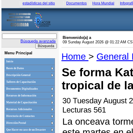
estadísticas del sitio
Documentos
Hora Mundial
Infograf
Bienvenido(a) a
Búsqueda avanzada
09 Sunday August 2026 @ 01:22 AM C
Menu Principal
Home
>
General
Inicio
Se forma Kat
Bases de Datos
Descripción General
tropical de 
Talleres de Capacitación
Documentos Digitalizados
Recursos de Información
30 Tuesday August 
Material de Capacitación
Lecturas 561
Recursos Adicionales
Directorio de Contactos
La onceava torme
Dirección Postal
este martes en e
Que Hacer en caso de un Desastre