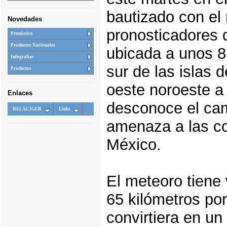
bautizado con el
Novedades
pronosticadores 
Pronóstico
Productos Nacionales
ubicada a unos 8
Infografias
sur de las islas
Productos
oeste noroeste a 
Enlaces
desconoce el cam
RELACIGER
Links
amenaza a las co
México.
El meteoro tiene
65 kilómetros po
convirtiera en u