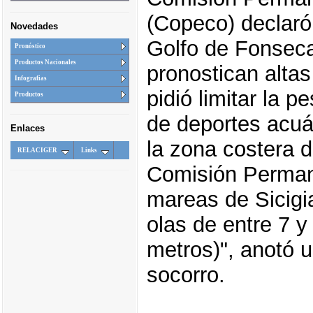
(Copeco) declaró 
Novedades
Golfo de Fonseca
Pronóstico
Productos Nacionales
pronostican alta
Infografias
pidió limitar la 
Productos
de deportes acuát
Enlaces
la zona costera d
RELACIGER
Links
Comisión Permane
mareas de Sicigia
olas de entre 7 y 
metros)", anotó 
socorro.