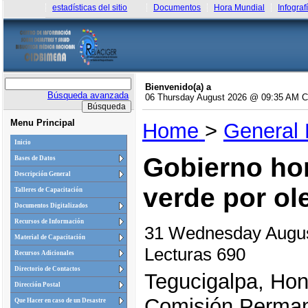
estadísticas del sitio
Documentos
Hora Mundial
Infograf
Bienvenido(a) a
Búsqueda avanzada
06 Thursday August 2026 @ 09:35 AM 
Menu Principal
Home
>
General
Inicio
Gobierno hon
Bases de Datos
Descripción General
verde por ol
Talleres de Capacitación
Documentos Digitalizados
Recursos de Información
31 Wednesday Augu
Material de Capacitación
Lecturas 690
Recursos Adicionales
Directorio de Contactos
Tegucigalpa, Hon
Dirección Postal
Comisión Perman
Que Hacer en caso de un Desastre