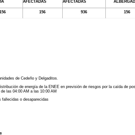
DA
AFECTADAS
AFECTADAS
ALBERGA
156
156
936
156
nidades de Cedeño y Delgaditos.
istribución de energía de la ENEE en previsión de riesgos por la caída de po
 de las 04:00 AM a las 10:00 AM
 fallecidas o desaparecidas
s