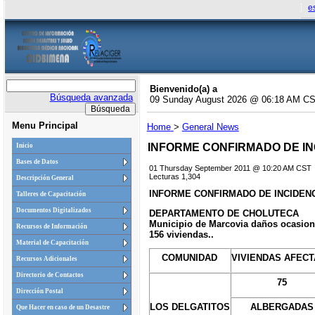
e
Bienvenido(a) a
Búsqueda avanzada
09 Sunday August 2026 @ 06:18 AM C
Menu Principal
Home
>
General News
INFORME CONFIRMADO DE I
Inicio
Bases de Datos
01 Thursday September 2011 @ 10:20 AM CST
Lecturas 1,304
Descripción General
INFORME CONFIRMADO DE INCIDEN
Talleres de Capacitación
Documentos Digitalizados
DEPARTAMENTO DE CHOLUTECA
Municipio de Marcovia daños ocasionado
Recursos de Información
156 viviendas..
Material de Capacitación
COMUNIDAD
VIVIENDAS AFEC
Recursos Adicionales
Directorio de Contactos
75
Dirección Postal
LOS DELGATITOS
ALBERGADAS
Que Hacer en caso de un Desastre