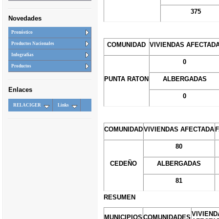
375
Novedades
Pronóstico
COMUNIDAD
VIVIENDAS AFECTAD
Productos Nacionales
Infografias
0
Productos
PUNTA RATON
ALBERGADAS
Enlaces
0
RELACIGER
Links
COMUNIDAD
VIVIENDAS AFECTADA
F
80
CEDEÑO
ALBERGADAS
81
RESUMEN
VIVIEND
MUNICIPIOS
COMUNIDADES