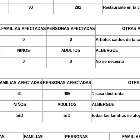
93
282
Restaurante en la
A
FAMILIAS AFECTADAS
PERSONAS AFECTADAS
OTRAS 
0
0
Árboles caídos de la c
NIÑOS
ADULTOS
ALBERGUE
0
0
No se necesito
AMILIAS AFECTADAS
PERSONAS AFECTADAS
OTRA
81
486
1 casa destruida
NIÑOS
ADULTOS
ALBERGUE
S/D
S/D
todas las familias se al
AS
FAMILIAS
PERSONAS
FAMILIA