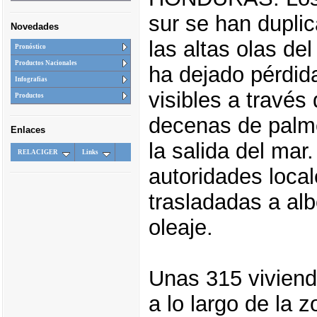
sur se han dupli
Novedades
las altas olas de
Pronóstico
Productos Nacionales
ha dejado pérdid
Infografias
visibles a travé
Productos
decenas de palme
Enlaces
la salida del mar
RELACIGER
Links
autoridades local
trasladadas a alb
oleaje.
Unas 315 viviend
a lo largo de la