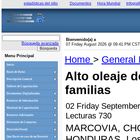
estadísticas del sitio
Documentos
Hora Mundial
Infograf
Bienvenido(a) a
Búsqueda avanzada
07 Friday August 2026 @ 09:41 PM CST
Menu Principal
Home
>
General
Inicio
Alto oleaje 
Bases de Datos
Descripción General
familias
Talleres de Capacitación
Documentos Digitalizados
Recursos de Información
02 Friday Septembe
Material de Capacitación
Lecturas 730
Recursos Adicionales
Directorio de Contactos
MARCOVIA, CH
Dirección Postal
HONDURAS. Los d
Que Hacer en caso de un Desastre