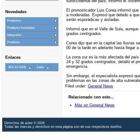
suroccidental del país, informó el Sist
El pronosticador Luis Corea informó que 
Novedades
a moderadas. Expresó que debido a que se
serán esporádicas y aisladas.
Pronóstico
Productos Nacionales
Informó que en el Valle de Sula, aunque
grados centígrados.
Infografias
Corea dijo que en la capital las lluvias
Productos
00 de la tarde en adelante hasta llegar 
La zona sur es la más afectada del país 
Enlaces
24 y 32 grados centígrados, detalló el p
emergencia.
RELACIGER
Links
Sin embargo, el especialista expresó qu
problemas en las zonas de alta vulnerabi
Filed under:
General News
Relacionado con esto...
Más en General News
Derechos de autor © 2026
Todas las marcas y derechos en esta página son de sus respectivos dueños.