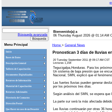
e
Bienvenido(a) a
Búsqueda avanzada
06 Thursday August 2026 @ 01:14 AM 
Menu Principal
Home
>
General News
Pronostican 3 días de lluvias 
Inicio
Bases de Datos
20 Tuesday September 2011 @ 09:17 AM CST
Lecturas 1,158
Descripción General
Tegucigalpa,Honduras. Para los próximos 
Talleres de Capacitación
Un sistema de baja presión que se encue
Nacional, SMN, explicó que el fenómeno 
Documentos Digitalizados
Recursos de Información
Las fuertes lluvias pueden generar desl
por los próximos tres días.
Material de Capacitación
Recursos Adicionales
Según análisis del SMN, se espera que 
Directorio de Contactos
La parte sur será la más afectada debido
Dirección Postal
Las lluvias continuarán por otras 36 hora
Que Hacer en caso de un Desastre