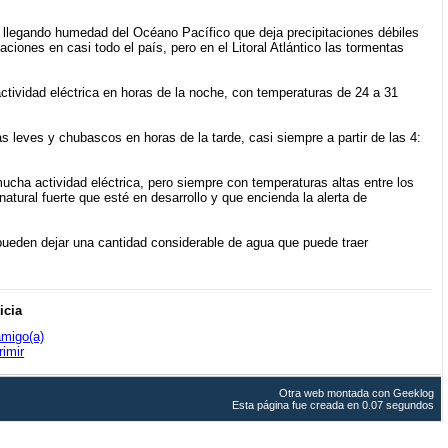
tá llegando humedad del Océano Pacífico que deja precipitaciones débiles
iones en casi todo el país, pero en el Litoral Atlántico las tormentas
ctividad eléctrica en horas de la noche, con temperaturas de 24 a 31
s leves y chubascos en horas de la tarde, casi siempre a partir de las 4:
ucha actividad eléctrica, pero siempre con temperaturas altas entre los
atural fuerte que esté en desarrollo y que encienda la alerta de
pueden dejar una cantidad considerable de agua que puede traer
icia
amigo(a)
rimir
Otra web montada con
Geeklog
Esta página fue creada en 0.07 segundos