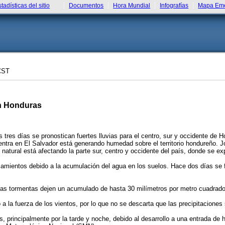
stadísticas del sitio
Documentos
Hora Mundial
Infografías
Mapa Eme
CST
en Honduras
tres días se pronostican fuertes lluvias para el centro, sur y occidente de H
ntra en El Salvador está generando humedad sobre el territorio hondureño. Jo
natural está afectando la parte sur, centro y occidente del país, donde se e
izamientos debido a la acumulación del agua en los suelos. Hace dos días se 
las tormentas dejen un acumulado de hasta 30 milímetros por metro cuadrado
 a la fuerza de los vientos, por lo que no se descarta que las precipitacione
s, principalmente por la tarde y noche, debido al desarrollo a una entrada de 