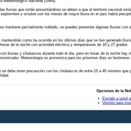
ema Meteorológico Nacional (SMN).
las lluvias que están presentándose se deben a que al territorio nacional es
ptiembre y octubre son los meses de mayor lluvia en el país habrá precipitac
 se mantiene parcialmente nublado, se pueden presentar algunas lluvias con a
 se mantendrán como ha ocurrido en los últimos días que se han generado lluvia
a horas de la noche con actividad eléctrica y temperaturas de 18 y 27 grados.
con lluvias y chubascos durante todo el día, pero en horas de la noche hay m
ronosticador. Meteorología no pronostica para los próximos días un fenómeno n
e se debe tener precaución con los chubascos de entre 15 a 45 minutos que 
lidad.
Opciones de la Not
Envíalo a un(a) 
Versión para imp