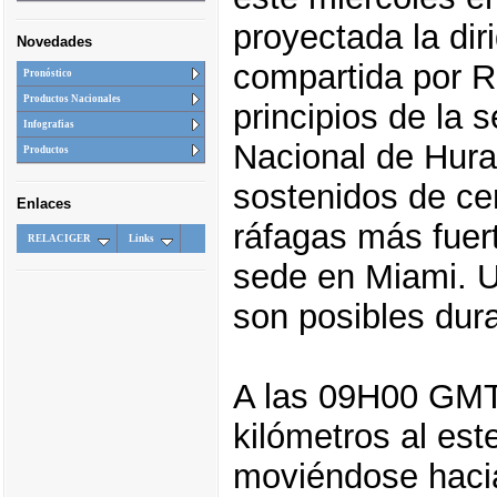
proyectada la dir
Novedades
compartida por R
Pronóstico
Productos Nacionales
principios de la 
Infografias
Nacional de Hura
Productos
sostenidos de ce
Enlaces
ráfagas más fuer
RELACIGER
Links
sede en Miami. U
son posibles dura
A las 09H00 GMT,
kilómetros al est
moviéndose hacia