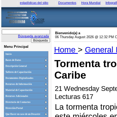
estadísticas del sitio
Documentos
Hora Mundial
Infograf
Bienvenido(a) a
Búsqueda avanzada
06 Thursday August 2026 @ 12:32 PM 
Menu Principal
Home
>
General
Inicio
Tormenta tro
Bases de Datos
Descripción General
Caribe
Talleres de Capacitación
Documentos Digitalizados
Recursos de Información
21 Wednesday Sept
Material de Capacitación
Lecturas 617
Recursos Adicionales
Directorio de Contactos
La tormenta trop
Dirección Postal
este miércoles en
Que Hacer en caso de un Desastre