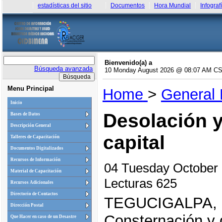
estadísticas del sitio
Documentos
Hora Mundial
Infograf
Bienvenido(a) a
Búsqueda avanzada
10 Monday August 2026 @ 08:07 AM C
Menu Principal
Home
>
General
Inicio
Desolación y
Bases de Datos
Descripción General
capital
Talleres de Capacitación
Documentos Digitalizados
Recursos de Información
04 Tuesday October
Material de Capacitación
Lecturas 625
Recursos Adicionales
Directorio de Contactos
TEGUCIGALPA,
Dirección Postal
Consternación y 
Que Hacer en caso de un Desastre