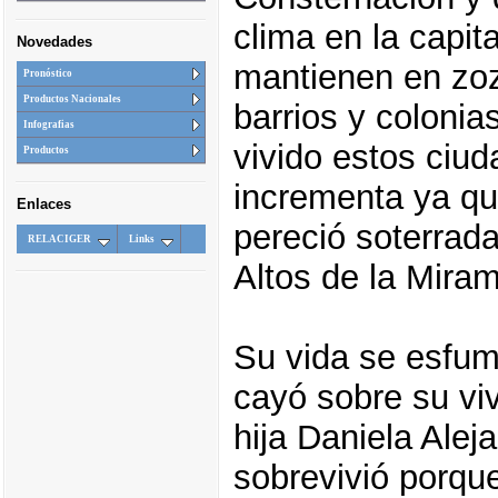
clima en la capit
Novedades
mantienen en zoz
Pronóstico
Productos Nacionales
barrios y colonia
Infografias
vivido estos ciu
Productos
incrementa ya qu
Enlaces
pereció soterrad
RELACIGER
Links
Altos de la Miram
Su vida se esfumó
cayó sobre su viv
hija Daniela Alej
sobrevivió porqu