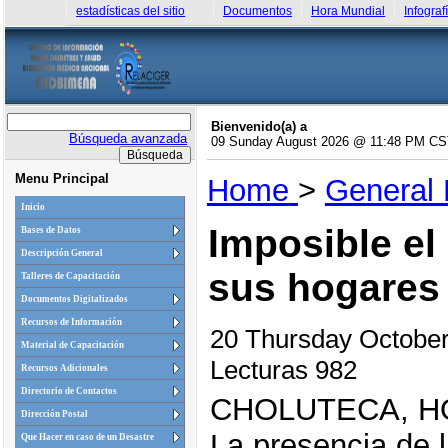
estadísticas del sitio
Documentos
Hora Mundial
Infograf
Bienvenido(a) a
Búsqueda avanzada
09 Sunday August 2026 @ 11:48 PM C
Menu Principal
Home
>
General
Inicio
Imposible el
Bases de Datos
Descripción General
sus hogares
Talleres de Capacitación
Documentos Digitalizados
Recursos de Información
20 Thursday Octobe
Material de Capacitación
Lecturas 982
Recursos Adicionales
Directorio de Contactos
CHOLUTECA, 
Dirección Postal
La presencia de l
Que Hacer en caso de un Desastre