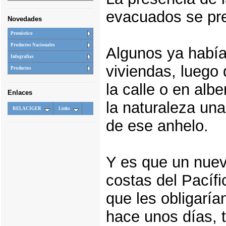
evacuados se pre
Novedades
Pronóstico
Productos Nacionales
Algunos ya había
Infografias
viviendas, luego
Productos
la calle o en al
Enlaces
la naturaleza un
RELACIGER
Links
de ese anhelo.
Y es que un nue
costas del Pacíf
que les obligarí
hace unos días, 