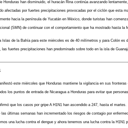
 de Honduras han disminuido, el huracán Rina continúa avanzando lentamente, af
do afectadas por fuertes precipitaciones provocadas por el ciclón que esta 
mente hacia la península de Yucatán en México, donde turistas han comenza
ional (SMN) de continuar con el comportamiento que ha mostrado hasta la fecha,
Islas de la Bahía para este miércoles es de 40 milímetros y para Colón es d
las fuertes precipitaciones han predominado sobre todo en la isla de Guanaja
----------------------------------------------------------------------------------------------------------------
1
nifestó este miércoles que Honduras mantiene la vigilancia en sus fronteras 
 todos los puntos de entrada de Nicaragua a Honduras para evitar que person
firmó que los casos por gripe A H1N1 han ascendido a 247, hasta el martes.
 las últimas semanas han incrementado los riesgos de contagio por enfermedad
nemos una lucha contra el dengue y ahora tenemos una lucha contra la H1N1 p