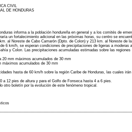
CA CIVIL
NAL DE HONDURAS
Honduras informa a la población hondureña en general y a los comités de em
aría un fortalecimiento adicional en las próximas horas, su centro se encuent
km. al Noreste de Cabo Camarón (Dpto. de Colon) y 213 km. al Noreste de la
 de 6 km/h, se esperan condiciones de precipitaciones de ligeras a moderas 
Bahía y Colon. Las precipitaciones acumuladas estimadas sobre las regiones m
 10 a 20 mm máximos acumulados de 30 mm
 mm máximos acumulados de 30 mm
cidades hasta de 60 km/h sobre la región Caribe de Honduras, las cuales irán
0 a 12 pies de altura y para el Golfo de Fonseca hasta 4 a 6 pies.
 otro boletín por la evolución de este fenómeno tropical.
sticos
----------------------------------------------------------------------------------------------------------------