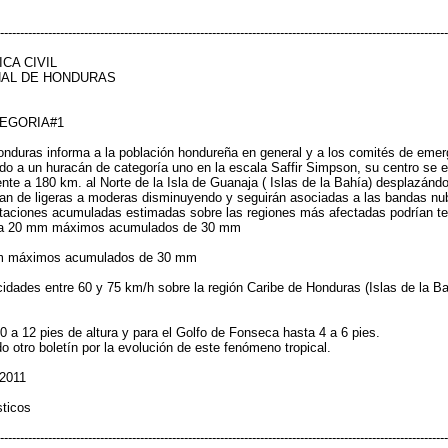
----------------------------------------------------------------------------------------------------------------
CA CIVIL
NAL DE HONDURAS
TEGORIA#1
onduras informa a la población hondureña en general y a los comités de eme
o a un huracán de categoría uno en la escala Saffir Simpson, su centro se en
te a 180 km. al Norte de la Isla de Guanaja ( Islas de la Bahía) desplazánd
ran de ligeras a moderas disminuyendo y seguirán asociadas a las bandas nu
itaciones acumuladas estimadas sobre las regiones más afectadas podrían tene
 15 a 20 mm máximos acumulados de 30 mm
 mm máximos acumulados de 30 mm
idades entre 60 y 75 km/h sobre la región Caribe de Honduras (Islas de la Ba
0 a 12 pies de altura y para el Golfo de Fonseca hasta 4 a 6 pies.
 otro boletín por la evolución de este fenómeno tropical.
 2011
sticos
----------------------------------------------------------------------------------------------------------------