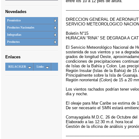
entre los 10 a 12 pies de altura.
-----------------------------------------------------------
Novedades
DIRECCION GENERAL DE AERONAUTI
Pronóstico
SERVICIO METEOROLOGICO NACIO
Productos Nacionales
Boletín N°15
Infografias
HURACAN “RINA” SE DEGRADA A CA
Productos
El Servicio Meteorológico Nacional de H
sostenida de sus vientos y se a degradad
grados de longitud Oeste, aproximadamen
Enlaces
condiciones de precipitaciones continua
de Islas de la Bahía y Colon. Las precip
RELACIGER
Links
Región Insular (Islas de la Bahía) de
Principalmente sobre la Isla de Guanaja.
Región nororiental (Colon) de 15 a 20
Los vientos rachados podrían tener veloc
día y noche.
El oleaje para Mar Caribe se estima de 1
De ser necesario el SMN estará emitiendo
Comayagüela M.D.C. 26 de Octubre del
Elaborado a las 12:30 m.d. hora local
Gestión de la oficina de análisis y pronó
-----------------------------------------------------------