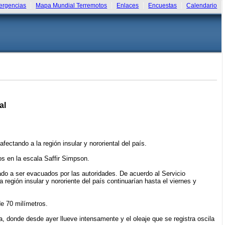
rgencias
Mapa Mundial Terremotos
Enlaces
Encuestas
Calendario
al
ectando a la región insular y nororiental del país.
os en la escala Saffir Simpson.
o a ser evacuados por las autoridades. De acuerdo al Servicio
región insular y nororiente del país continuarían hasta el viernes y
e 70 milímetros.
, donde desde ayer llueve intensamente y el oleaje que se registra oscila