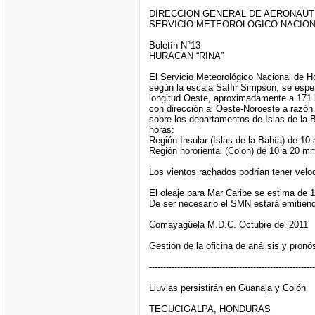
DIRECCION GENERAL DE AERONAUTI
SERVICIO METEOROLOGICO NACIO
Boletín N°13
HURACAN “RINA”
El Servicio Meteorológico Nacional de 
según la escala Saffir Simpson, se esper
longitud Oeste, aproximadamente a 171 
con dirección al Oeste-Noroeste a razón
sobre los departamentos de Islas de la 
horas:
Región Insular (Islas de la Bahía) de
Región nororiental (Colon) de 10 a 20
Los vientos rachados podrían tener velo
El oleaje para Mar Caribe se estima de 1
De ser necesario el SMN estará emitiendo
Comayagüela M.D.C. Octubre del 2011
Gestión de la oficina de análisis y pronó
-----------------------------------------------------------
Lluvias persistirán en Guanaja y Colón
TEGUCIGALPA, HONDURAS