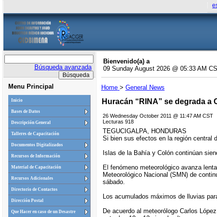
e
Bienvenido(a) a
Búsqueda avanzada
09 Sunday August 2026 @ 05:33 AM C
Menu Principal
Home
>
General News
Huracán “RINA” se degrada a Cat
Inicio
Bases de Datos
26 Wednesday October 2011 @ 11:47 AM CST
Lecturas 918
Descripción General
TEGUCIGALPA, HONDURAS
Talleres de Capacitación
Si bien sus efectos en la región central
Documentos Digitalizados
Islas de la Bahía y Colón continúan sien
Recursos de Información
El fenómeno meteorológico avanza lenta
Material de Capacitación
Meteorológico Nacional (SMN) de continua
Recursos Adicionales
sábado.
Directorio de Contactos
Los acumulados máximos de lluvias para 
Dirección Postal
De acuerdo al meteorólogo Carlos López, 
Que Hacer en caso de un Desastre