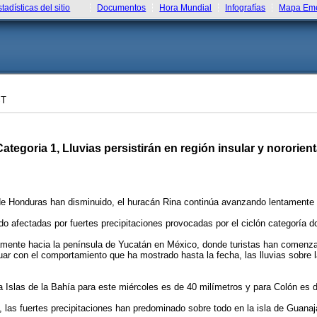
stadísticas del sitio
Documentos
Hora Mundial
Infografías
Mapa Eme
ST
egoria 1, Lluvias persistirán en región insular y nororient
 de Honduras han disminuido, el huracán Rina continúa avanzando lentamente af
do afectadas por fuertes precipitaciones provocadas por el ciclón categoría d
mente hacia la península de Yucatán en México, donde turistas han comenzad
r con el comportamiento que ha mostrado hasta la fecha, las lluvias sobre la 
Islas de la Bahía para este miércoles es de 40 milímetros y para Colón es d
las fuertes precipitaciones han predominado sobre todo en la isla de Guanaja