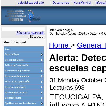
estadísticas del sitio
Documentos
Hora Mundial
Infograf
Bienvenido(a) a
Búsqueda avanzada
06 Thursday August 2026 @ 02:14 PM 
Menu Principal
Home
>
General
Inicio
Alerta: Dete
Bases de Datos
Descripción General
escuelas cap
Talleres de Capacitación
Documentos Digitalizados
Recursos de Información
31 Monday October
Material de Capacitación
Lecturas 693
Recursos Adicionales
Directorio de Contactos
TEGUCIGALPA, H
Dirección Postal
influenza A H1N1
Que Hacer en caso de un Desastre