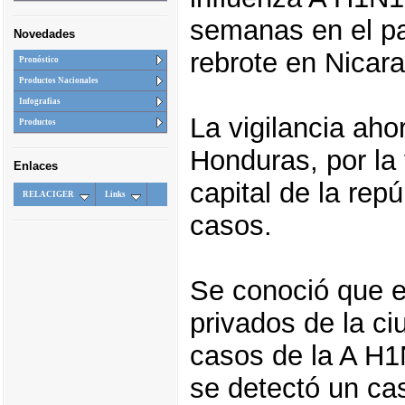
semanas en el pa
Novedades
rebrote en Nica
Pronóstico
Productos Nacionales
Infografias
La vigilancia aho
Productos
Honduras, por la 
Enlaces
capital de la rep
RELACIGER
Links
casos.
Se conoció que e
privados de la ci
casos de la A H1
se detectó un cas