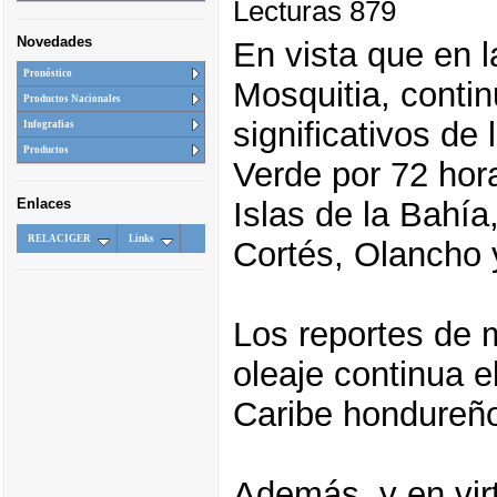
Lecturas 879
Novedades
En vista que en l
Pronóstico
Mosquitia, cont
Productos Nacionales
significativos d
Infografias
Productos
Verde por 72 hor
Islas de la Bahía
Enlaces
RELACIGER
Links
Cortés, Olancho 
Los reportes de 
oleaje continua e
Caribe hondureñ
Además, y en vir