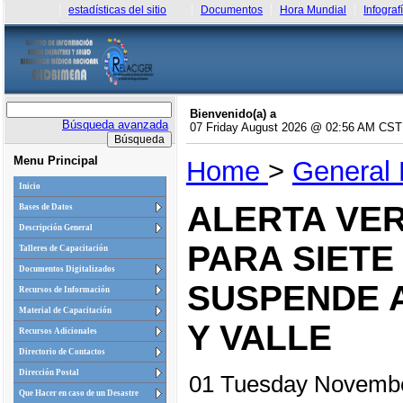
estadísticas del sitio
Documentos
Hora Mundial
Infograf
Bienvenido(a) a
Búsqueda avanzada
07 Friday August 2026 @ 02:56 AM CST
Menu Principal
Home
>
General
Inicio
ALERTA VE
Bases de Datos
Descripción General
PARA SIETE
Talleres de Capacitación
Documentos Digitalizados
SUSPENDE 
Recursos de Información
Material de Capacitación
Y VALLE
Recursos Adicionales
Directorio de Contactos
Dirección Postal
01 Tuesday Novemb
Que Hacer en caso de un Desastre