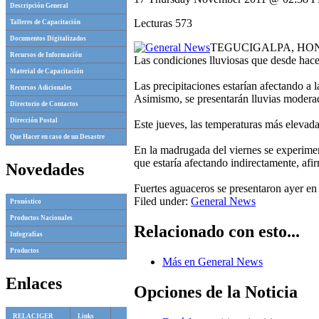
Descripción General
Lecturas 573
Talleres de Capacitación
Documentos Digitalizados
TEGUCIGALPA, HO
Recursos de Información
Las condiciones lluviosas que desde hace
Material de Capacitación
Las precipitaciones estarían afectando a l
Recursos Adicionales
Asimismo, se presentarán lluvias moderad
Directorio de Contactos
Dirección Postal
Este jueves, las temperaturas más elevada
Que Hacer en caso de un Desastre
En la madrugada del viernes se experiment
que estaría afectando indirectamente, afi
Novedades
Fuertes aguaceros se presentaron ayer en 
Filed under:
General News
Pronóstico
Productos Nacionales
Relacionado con esto...
Infografias
Productos
Más en General News
Enlaces
Opciones de la Noticia
RELACIGER
Links