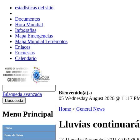
estadísticas del sitio
Documentos
Hora Mundial
Infografías
Mapa Emergencias
Mapa Mundial Terremotos
Enlaces
Encuestas
Calendario
Bienvenido(a) a
Búsqueda avanzada
05 Wednesday August 2026 @ 11:17 P
Home
>
General News
Menu Principal
Lluvias continuará
Inicio
Bases de Datos
17 Thursday November 2011 @ 02:38