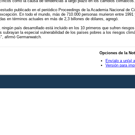
cíficos como la causa de tendencias a largo plazo en los cambios climáticos.
studio publicado en el periódico Proceedings de la Academia Nacional de Cie
xcepción. En todo el mundo, más de 710.000 personas murieron entre 1991 
s en términos actuales en más de 2,3 billones de dólares, agregó.
ningún país desarrollado está incluido en los 10 primeros que sufren riesgos 
os subrayan la especial vulnerabilidad de los países pobres a los riesgos cli
s", afirmó Germanwatch.
Opciones de la Not
Envíalo a un(a) 
Versión para imp