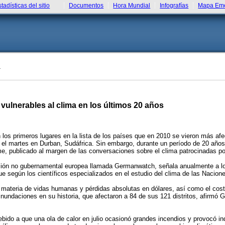
stadísticas del sitio
Documentos
Hora Mundial
Infografías
Mapa Eme
T
vulnerables al clima en los últimos 20 años
os primeros lugares en la lista de los países que en 2010 se vieron más af
do el martes en Durban, Sudáfrica. Sin embargo, durante un período de 20 año
me, publicado al margen de las conversaciones sobre el clima patrocinadas p
ación no gubernamental europea llamada Germanwatch, señala anualmente a lo
ue según los científicos especializados en el estudio del clima de las Nacion
materia de vidas humanas y pérdidas absolutas en dólares, así como el costo
 inundaciones en su historia, que afectaron a 84 de sus 121 distritos, afir
 debido a que una ola de calor en julio ocasionó grandes incendios y provocó 