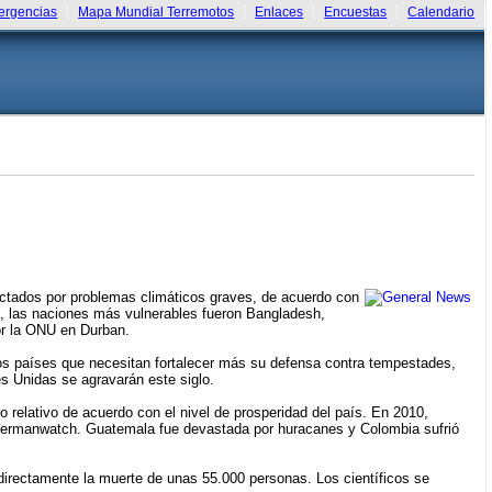
rgencias
Mapa Mundial Terremotos
Enlaces
Encuestas
Calendario
ectados por problemas climáticos graves, de acuerdo con
s, las naciones más vulnerables fueron Bangladesh,
or la ONU en Durban.
s países que necesitan fortalecer más su defensa contra tempestades,
es Unidas se agravarán este siglo.
 relativo de acuerdo con el nivel de prosperidad del país. En 2010,
mó Germanwatch. Guatemala fue devastada por huracanes y Colombia sufrió
indirectamente la muerte de unas 55.000 personas. Los científicos se