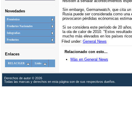
resisten a señalar acontecimientos espe
Sin embargo, Germanwatch, que cita un e
Novedades
Rusia puede ser considerada como una e
provocaron pérdidas ecónomicas estimada
Pronóstico
Productos Nacionales
Si se considera este período de 20 años, 
la ola de calor de 2010. "Estos resultad
Infografias
mucho más elevados en los países rico
Productos
Filed under:
General News
Relacionado con esto...
Enlaces
Más en General News
RELACIGER
Links
Derechos de autor © 2026
Todas las marcas y derechos en esta página son de sus respectivos dueños.