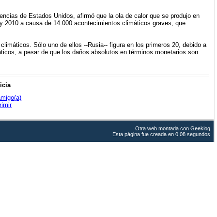
ncias de Estados Unidos, afirmó que la ola de calor que se produjo en
y 2010 a causa de 14.000 acontecimientos climáticos graves, que
climáticos. Sólo uno de ellos --Rusia-- figura en los primeros 20, debido a
máticos, a pesar de que los daños absolutos en términos monetarios son
icia
amigo(a)
rimir
Otra web montada con
Geeklog
Esta página fue creada en 0.08 segundos