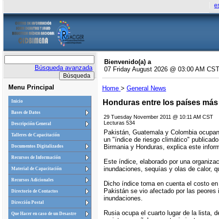
e
Bienvenido(a) a
Búsqueda avanzada
07 Friday August 2026 @ 03:00 AM CS
Menu Principal
Home
>
General News
Honduras entre los países más 
Inicio
Bases de Datos
29 Tuesday November 2011 @ 10:11 AM CST
Lecturas 534
Descripción General
Pakistán, Guatemala y Colombia ocupan l
Talleres de Capacitación
un "índice de riesgo climático" publica
Birmania y Honduras, explica este infor
Documentos Digitalizados
Recursos de Información
Este índice, elaborado por una organiz
inundaciones, sequías y olas de calor, q
Material de Capacitación
Recursos Adicionales
Dicho índice toma en cuenta el costo en 
Pakistán se vio afectado por las peores
Directorio de Contactos
inundaciones.
Dirección Postal
Rusia ocupa el cuarto lugar de la lista,
Que Hacer en caso de un Desastre