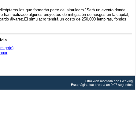
elicópteros los que formarán parte del simulacro."Será un evento donde
e han realizado algunos proyectos de mitigación de riesgos en la capital,
Ricardo álvarez.El simulacro tendrá un costo de 250,000 lempiras, fondos
icia
amigo(a)
rimir
Otra web montada con
Geeklog
Esta página fue creada en 0.07 segundos