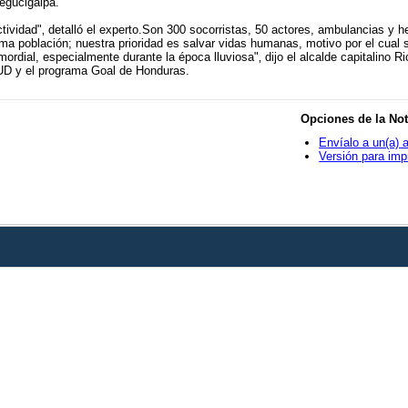
egucigalpa.
ividad"‚ detalló el experto.Son 300 socorristas, 50 actores, ambulancias y h
ma población; nuestra prioridad es salvar vidas humanas, motivo por el cual s
mordial, especialmente durante la época lluviosa"‚ dijo el alcalde capitalino 
NUD y el programa Goal de Honduras.
Opciones de la Not
Envíalo a un(a) 
Versión para imp