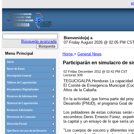
e
Bienvenido(a) a
Búsqueda avanzada
07 Friday August 2026 @ 02:05 PM CS
Menu Principal
Home
>
General News
Participarán en simulacro de s
Inicio
Bases de Datos
02 Friday December 2011 @ 02:42 PM CST
Lecturas 939
Descripción General
TEGUCIGALPA,Honduras La capacidad de re
Talleres de Capacitación
El Comité de Emergencia Municipal (Code
Altos de la Cabaña.
Documentos Digitalizados
Recursos de Información
En la actividad, que forma parte del pr
Desarrollo (PNUD), el programa Goal de
Material de Capacitación
Recursos Adicionales
Los pobladores de estas colonias serán 
escombros.Denis Ernesto Fúnez, experto
Directorio de Contactos
la capital y un ensayo de lo que sería 
Dirección Postal
"Los cuerpos de socorro y diferentes ins
Que Hacer en caso de un Desastre