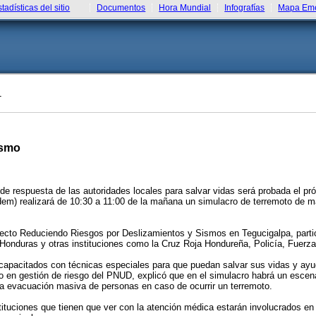
stadísticas del sitio
Documentos
Hora Mundial
Infografías
Mapa Eme
T
ismo
spuesta de las autoridades locales para salvar vidas será probada el próx
m) realizará de 10:30 a 11:00 de la mañana un simulacro de terremoto de mane
oyecto Reduciendo Riesgos por Deslizamientos y Sismos en Tegucigalpa, parti
 Honduras y otras instituciones como la Cruz Roja Hondureña, Policía, Fuer
capacitados con técnicas especiales para que puedan salvar sus vidas y ayu
 en gestión de riesgo del PNUD, explicó que en el simulacro habrá un escen
una evacuación masiva de personas en caso de ocurrir un terremoto.
tituciones que tienen que ver con la atención médica estarán involucrados e