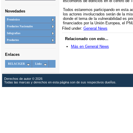
escombros de edificios en el centro de T
Todos estaremos participando en esta act
Novedades
los actores involucrados serán de la mis
donde el tema de la vulnerabilidad es pri
Pronóstico
financiados por la Unión Europea, el P
Productos Nacionales
Filed under:
General News
Infografias
Relacionado con esto...
Productos
Más en General News
Enlaces
RELACIGER
Links
Derechos de autor © 2026
Todas las marcas y derechos en esta página son de sus respectivos dueños.