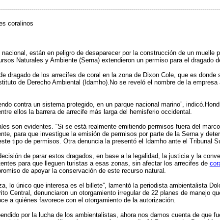
----------------------------------------------------------------------------------------------------------------
es coralinos
co nacional, están en peligro de desaparecer por la construcción de un muelle 
rsos Naturales y Ambiente (Serna) extendieron un permiso para el dragado de 
 dragado de los arrecifes de coral en la zona de Dixon Cole, que es donde s
nstituto de Derecho Ambiental (Idamho).No se reveló el nombre de la empresa 
ndo contra un sistema protegido, en un parque nacional marino”, indicó.Hon
ntre ellos la barrera de arrecife más larga del hemisferio occidental.
es son evidentes. “Si se está realmente emitiendo permisos fuera del marco 
nte, para que investigue la emisión de permisos por parte de la Serna y dete
ste tipo de permisos. Otra denuncia la presentó el Idamho ante el Tribunal S
cisión de parar estos dragados, en base a la legalidad, la justicia y la conv
stentes para que lleguen turistas a esas zonas, sin afectar los arrecifes de
cor
romiso de apoyar la conservación de este recurso natural.
a, lo único que interesa es el billete”, lamentó la periodista ambientalista D
ito Central, denunciaron un otorgamiento irregular de 22 planes de manejo qu
ce a quiénes favorece con el otorgamiento de la autorización.
ndido por la lucha de los ambientalistas, ahora nos damos cuenta de que f