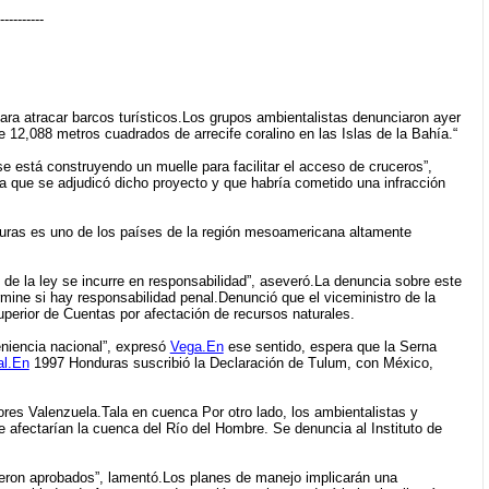
----------
para atracar barcos turísticos.Los grupos ambientalistas denunciaron ayer
12,088 metros cuadrados de arrecife coralino en las Islas de la Bahía.“
e está construyendo un muelle para facilitar el acceso de cruceros”,
a que se adjudicó dicho proyecto y que habría cometido una infracción
duras es uno de los países de la región mesoamericana altamente
de la ley se incurre en responsabilidad”, aseveró.La denuncia sobre este
rmine si hay responsabilidad penal.Denunció que el viceministro de la
uperior de Cuentas por afectación de recursos naturales.
eniencia nacional”, expresó
Vega.En
ese sentido, espera que la Serna
al.En
1997 Honduras suscribió la Declaración de Tulum, con México,
olores Valenzuela.Tala en cuenca Por otro lado, los ambientalistas y
e afectarían la cuenca del Río del Hombre. Se denuncia al Instituto de
ueron aprobados”, lamentó.Los planes de manejo implicarán una