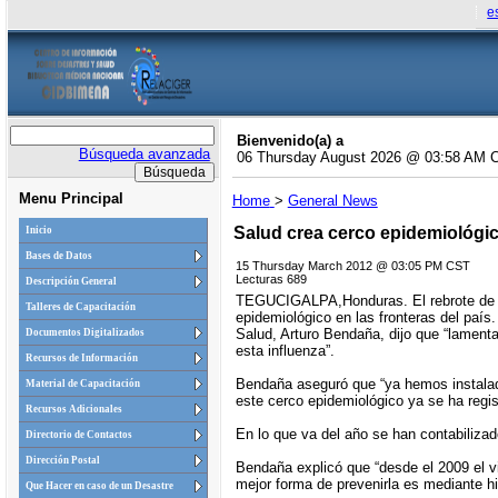
e
Bienvenido(a) a
Búsqueda avanzada
06 Thursday August 2026 @ 03:58 AM 
Menu Principal
Home
>
General News
Salud crea cerco epidemiológi
Inicio
Bases de Datos
15 Thursday March 2012 @ 03:05 PM CST
Lecturas 689
Descripción General
TEGUCIGALPA,Honduras. El rebrote de ca
Talleres de Capacitación
epidemiológico en las fronteras del país
Salud, Arturo Bendaña, dijo que “lament
Documentos Digitalizados
esta influenza”.
Recursos de Información
Bendaña aseguró que “ya hemos instalado
Material de Capacitación
este cerco epidemiológico ya se ha regi
Recursos Adicionales
En lo que va del año se han contabiliza
Directorio de Contactos
Dirección Postal
Bendaña explicó que “desde el 2009 el v
mejor forma de prevenirla es mediante h
Que Hacer en caso de un Desastre