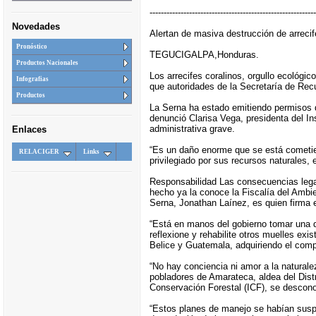
-----------------------------------------------------------
Novedades
Alertan de masiva destrucción de arrecif
Pronóstico
TEGUCIGALPA,Honduras.
Productos Nacionales
Los arrecifes coralinos, orgullo ecológi
Infografias
que autoridades de la Secretaría de Recu
Productos
La Serna ha estado emitiendo permisos de
denunció Clarisa Vega, presidenta del I
administrativa grave.
Enlaces
“Es un daño enorme que se está cometie
RELACIGER
Links
privilegiado por sus recursos naturales, e
Responsabilidad Las consecuencias legal
hecho ya la conoce la Fiscalía del Ambie
Serna, Jonathan Laínez, es quien firma e
“Está en manos del gobierno tomar una de
reflexione y rehabilite otros muelles exi
Belice y Guatemala, adquiriendo el comp
“No hay conciencia ni amor a la naturalez
pobladores de Amarateca, aldea del Distr
Conservación Forestal (ICF), se descono
“Estos planes de manejo se habían suspe