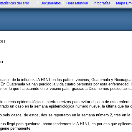
stadísticas del sitio
Documentos
Hora Mundial
Infografías
Mapa Eme
CST
co
sos de la influenza A H1N1 en los países vecinos, Guatemala y Nicaragua, c
. En Guatemala ya han perdido la vida cuatro personas por esta enfermedad, l
amos lo que ha ocurrido en el vecino país, gracias a Dios hemos podido apli
 cercos epidemiológicos interfronterizos para evitar el paso de esta enferm
strado un caso en la semana epidemiológica número nueve, la última que ha co
do seis casos, de estos, dos se reportaron en la semana número 2, tres en 
irus llegó para quedarse, ahora tendremos la A H1N1, es por eso que aplicamo
igiene permanente.