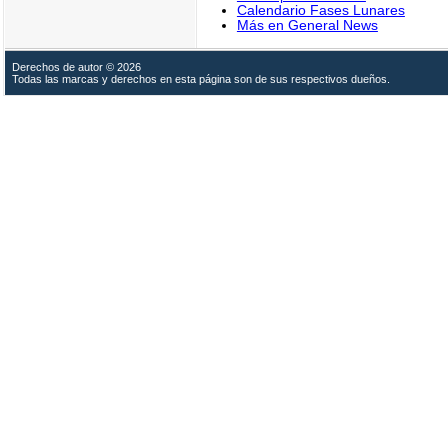
Calendario Fases Lunares
Más en General News
Derechos de autor © 2026
Todas las marcas y derechos en esta página son de sus respectivos dueños.