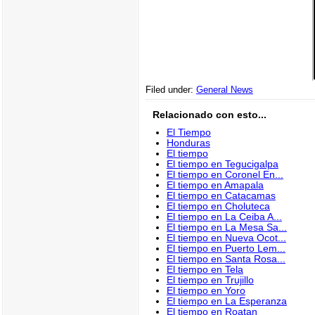
Filed under:
General News
Relacionado con esto...
El Tiempo
Honduras
El tiempo
El tiempo en Tegucigalpa
El tiempo en Coronel En...
El tiempo en Amapala
El tiempo en Catacamas
El tiempo en Choluteca
El tiempo en La Ceiba A...
El tiempo en La Mesa Sa...
El tiempo en Nueva Ocot...
El tiempo en Puerto Lem...
El tiempo en Santa Rosa...
El tiempo en Tela
El tiempo en Trujillo
El tiempo en Yoro
El tiempo en La Esperanza
El tiempo en Roatan