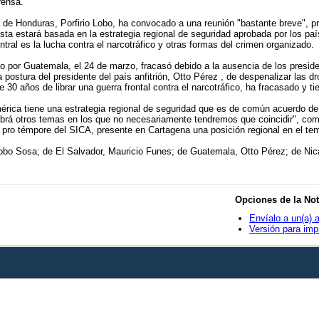
rensa.
e de Honduras, Porfirio Lobo, ha convocado a una reunión "bastante breve", pr
uesta estará basada en la estrategia regional de seguridad aprobada por los 
tral es la lucha contra el narcotráfico y otras formas del crimen organizado.
 por Guatemala, el 24 de marzo, fracasó debido a la ausencia de los presiden
a postura del presidente del país anfitrión, Otto Pérez , de despenalizar las
30 años de librar una guerra frontal contra el narcotráfico, ha fracasado y 
rica tiene una estrategia regional de seguridad que es de común acuerdo de t
abrá otros temas en los que no necesariamente tendremos que coincidir", come
pro témpore del SICA, presente en Cartagena una posición regional en el tema
obo Sosa; de El Salvador, Mauricio Funes; de Guatemala, Otto Pérez; de Nicar
Opciones de la Not
Envíalo a un(a) 
Versión para imp