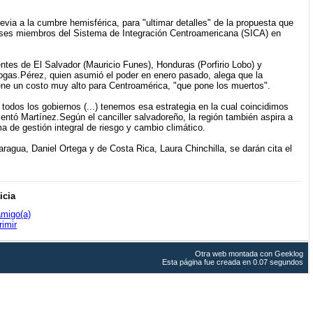
evia a la cumbre hemisférica, para "ultimar detalles" de la propuesta que
países miembros del Sistema de Integración Centroamericana (SICA) en
tes de El Salvador (Mauricio Funes), Honduras (Porfirio Lobo) y
 drogas.Pérez, quien asumió el poder en enero pasado, alega que la
tiene un costo muy alto para Centroamérica, "que pone los muertos".
odos los gobiernos (...) tenemos esa estrategia en la cual coincidimos
ntó Martínez.Según el canciller salvadoreño, la región también aspira a
 de gestión integral de riesgo y cambio climático.
agua, Daniel Ortega y de Costa Rica, Laura Chinchilla, se darán cita el
icia
amigo(a)
rimir
Otra web montada con
Geeklog
Esta página fue creada en 0.07 segundos