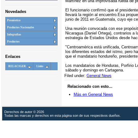
Martínez en una improvisada rueda de p
El funcionario confirmó que el president
Novedades
llevará la región al encuentro.Esa prop
junio de 2011 en Guatemala, cuyo eje cen
Pronóstico
Productos Nacionales
Una reunión convocada con ese propósito
Nicaragua (Daniel Ortega), contrarios a l
Infografias
estrategia de Estados Unidos desde hace 
Productos
"Centroamérica está unificada, Centroamé
los diferentes estados del istmo, pero h
que el mandatario hondureño, presidente 
Enlaces
Los mandatarios de Honduras, Porfirio L
RELACIGER
Links
sábado y domingo en Cartagena.
Filed under:
General News
Relacionado con esto...
Más en General News
Derechos de autor © 2026
Todas las marcas y derechos en esta página son de sus respectivos dueños.