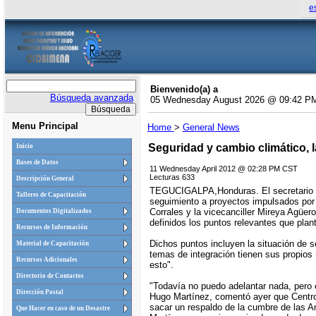
e
Bienvenido(a) a
Búsqueda avanzada
05 Wednesday August 2026 @ 09:42 P
Menu Principal
Home
>
General News
Seguridad y cambio climático,
Inicio
Bases de Datos
11 Wednesday April 2012 @ 02:28 PM CST
Lecturas 633
Descripción General
TEGUCIGALPA,Honduras. El secretario ge
Talleres de Capacitación
seguimiento a proyectos impulsados por 
Corrales y la vicecanciller Mireya Agüero
Documentos Digitalizados
definidos los puntos relevantes que pla
Recursos de Información
Dichos puntos incluyen la situación de se
Material de Capacitación
temas de integración tienen sus propios
Recursos Adicionales
esto".
Directorio de Contactos
"Todavía no puedo adelantar nada, pero e
Dirección Postal
Hugo Martínez, comentó ayer que Centroa
sacar un respaldo de la cumbre de las Am
Que Hacer en caso de un Desastre