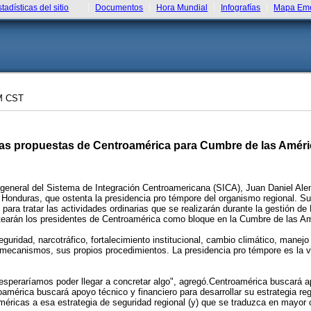
stadísticas del sitio
Documentos
Hora Mundial
Infografías
Mapa Eme
M CST
 las propuestas de Centroamérica para Cumbre de las Amér
neral del Sistema de Integración Centroamericana (SICA), Juan Daniel Alemá
Honduras, que ostenta la presidencia pro témpore del organismo regional. Su
 para tratar las actividades ordinarias que se realizarán durante la gestión 
ntearán los presidentes de Centroamérica como bloque en la Cumbre de las A
guridad, narcotráfico, fortalecimiento institucional, cambio climático, manejo 
 mecanismos, sus propios procedimientos. La presidencia pro témpore es la 
speraríamos poder llegar a concretar algo", agregó.Centroamérica buscará apo
mérica buscará apoyo técnico y financiero para desarrollar su estrategia r
éricas a esa estrategia de seguridad regional (y) que se traduzca en mayor co