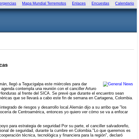
rgencias
Mapa Mundial Terremotos
Enlaces
Encuestas
Calendario
icas
n, llegó a Tegucigalpa este miércoles para dar
 agenda contempla una reunión con el canciller Arturo
de Honduras al frente del SICA. Se prevé que durante el encuentro sean
méricas que se llevará a cabo este fin de semana en Cartagena, Colombia.
integrado de riesgos y desarrollo local.Alemán dijo a su arribo que "los
vocería de Centroamérica, entonces yo quiero ver cómo se va a enfocar
yo para estrategia de seguridad Por su parte, el canciller salvadoreño,
egional de seguridad, durante la cumbre en Colombia."Lo que queremos es
operación técnica, tecnológica y financiera para la región", declaró