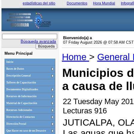
estadísticas del sitio
Documentos
Hora Mundial
Infograf
Bienvenido(a) a
Búsqueda avanzada
07 Friday August 2026 @ 07:58 AM CST
Menu Principal
Home
>
General
Inicio
Municipios 
Bases de Datos
Descripción General
a causa de l
Talleres de Capacitación
Documentos Digitalizados
Recursos de Información
22 Tuesday May 20
Material de Capacitación
Lecturas 916
Recursos Adicionales
Directorio de Contactos
JUTICALPA, OL
Dirección Postal
Las aguas que ha
Que Hacer en caso de un Desastre