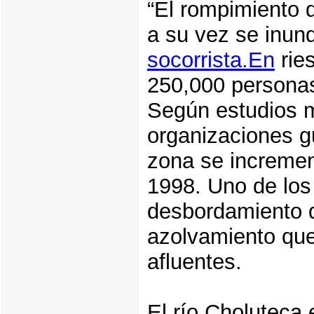
“El rompimiento d
a su vez se inund
socorrista.En
rie
250,000 persona
Según estudios m
organizaciones gu
zona se incremen
1998. Uno de los
desbordamiento d
azolvamiento que
afluentes.
El río Choluteca