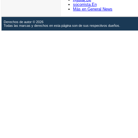
socorrista.En
Más en General News
Derechos de autor © 2026
Todas las marcas y derechos en esta página son de sus respectivos dueños.