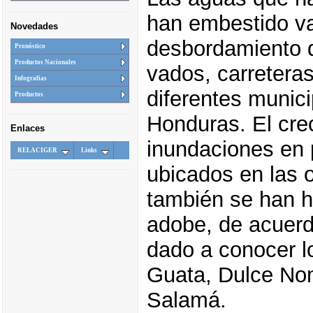
han embestido va
Novedades
desbordamiento d
Pronóstico
Productos Nacionales
vados, carretera
Infografias
diferentes munici
Productos
Honduras. El cre
Enlaces
inundaciones en 
RELACIGER
Links
ubicados en las o
también se han h
adobe, de acuerd
dado a conocer l
Guata, Dulce No
Salamá.