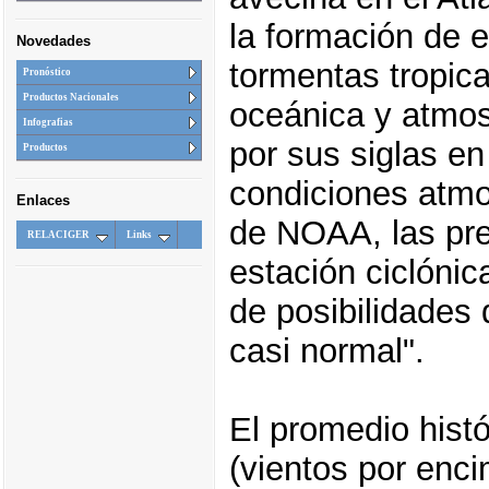
la formación de e
Novedades
tormentas tropica
Pronóstico
Productos Nacionales
oceánica y atmo
Infografias
por sus siglas en
Productos
condiciones atmo
Enlaces
de NOAA, las pre
RELACIGER
Links
estación ciclónic
de posibilidades
casi normal".
El promedio histó
(vientos por enc