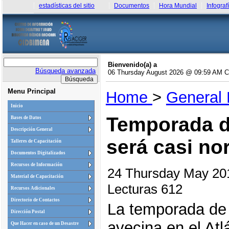
estadísticas del sitio
Documentos
Hora Mundial
Infograf
Bienvenido(a) a
Búsqueda avanzada
06 Thursday August 2026 @ 09:59 AM 
Menu Principal
Home
>
General
Inicio
Temporada d
Bases de Datos
Descripción General
será casi no
Talleres de Capacitación
Documentos Digitalizados
Recursos de Información
24 Thursday May 2
Material de Capacitación
Lecturas 612
Recursos Adicionales
Directorio de Contactos
La temporada de
Dirección Postal
avecina en el Atl
Que Hacer en caso de un Desastre