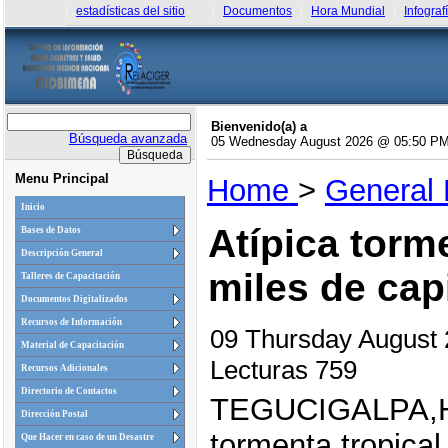
estadísticas del sitio
Documentos
Hora Mundial
Infograf
Bienvenido(a) a
Búsqueda avanzada
05 Wednesday August 2026 @ 05:50 P
Menu Principal
Home
>
General
Inicio
Atípica torm
Bases de Datos
Descripción General
miles de cap
Talleres de Capacitación
Documentos Digitalizados
Recursos de Información
09 Thursday August
Material de Capacitación
Lecturas 759
Recursos Adicionales
Directorio de Contactos
TEGUCIGALPA,Hon
Dirección Postal
tormenta tropical
Que Hacer en caso de un Desastre