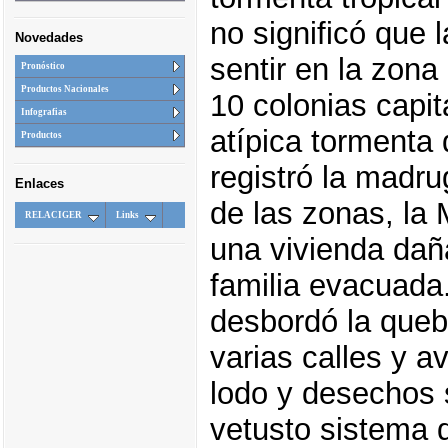
no significó que 
Novedades
sentir en la zona
Pronóstico
Productos Nacionales
10 colonias capit
Infografias
atípica tormenta
Productos
registró la madru
Enlaces
de las zonas, la
RELACIGER
Links
una vivienda dañ
familia evacuada.
desbordó la queb
varias calles y 
lodo y desechos s
vetusto sistema d