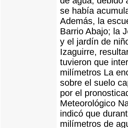
de agua, debido 
se había acumula
Además, la escue
Barrio Abajo; la 
y el jardín de niñ
Izaguirre, result
tuvieron que inte
milímetros La en
sobre el suelo ca
por el pronostica
Meteorológico Na
indicó que duran
milímetros de ag