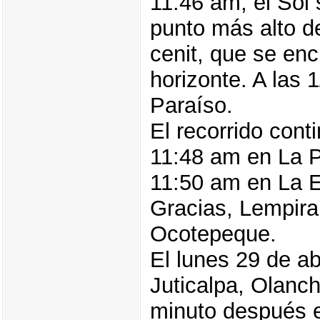
11:46 am, el Sol
punto más alto d
cenit, que se en
horizonte. A las
Paraíso.
El recorrido cont
11:48 am en La P
11:50 am en La E
Gracias, Lempir
Ocotepeque.
El lunes 29 de ab
Juticalpa, Olanc
minuto después 