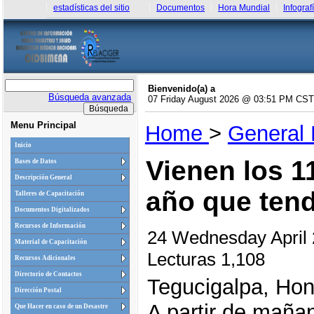
estadísticas del sitio
Documentos
Hora Mundial
Infograf
Bienvenido(a) a
Búsqueda avanzada
07 Friday August 2026 @ 03:51 PM CST
Menu Principal
Home
>
General
Inicio
Vienen los 1
Bases de Datos
Descripción General
año que ten
Talleres de Capacitación
Documentos Digitalizados
Recursos de Información
24 Wednesday April
Material de Capacitación
Lecturas 1,108
Recursos Adicionales
Directorio de Contactos
Tegucigalpa, Ho
Dirección Postal
A partir de maña
Que Hacer en caso de un Desastre