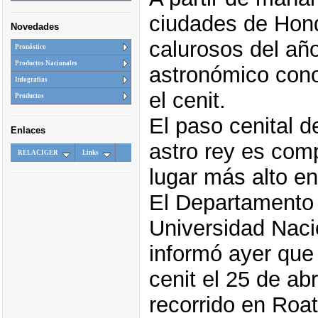
ciudades de Hon
Novedades
calurosos del añ
Pronóstico
Productos Nacionales
astronómico cono
Infografias
el cenit.
Productos
El paso cenital d
Enlaces
astro rey es com
RELACIGER
Links
lugar más alto en 
El Departamento 
Universidad Nac
informó ayer que 
cenit el 25 de ab
recorrido en Roa