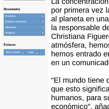
La concentración
por primera vez l
Novedades
al planeta en una
Pronóstico
Productos Nacionales
la responsable d
Infografias
Productos
Christiana Figue
atmósfera, hemos 
Enlaces
hemos entrado en
RELACIGER
Links
en un comunicad
"El mundo tiene 
que esto signific
humanos, para su
económico", añad