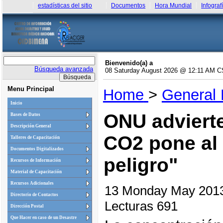
estadísticas del sitio
Documentos
Hora Mundial
Infograf
Bienvenido(a) a
Búsqueda avanzada
08 Saturday August 2026 @ 12:11 AM 
Menu Principal
Home
>
General
Inicio
ONU advierte
Bases de Datos
Descripción General
CO2 pone al 
Talleres de Capacitación
Documentos Digitalizados
peligro"
Recursos de Información
Material de Capacitación
Recursos Adicionales
13 Monday May 201
Directorio de Contactos
Lecturas 691
Dirección Postal
Que Hacer en caso de un Desastre