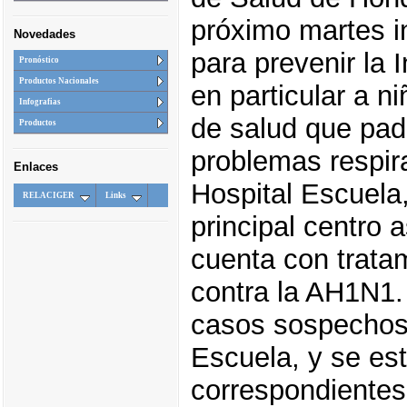
próximo martes i
Novedades
para prevenir la 
Pronóstico
Productos Nacionales
en particular a n
Infografias
de salud que pa
Productos
problemas respira
Enlaces
Hospital Escuela,
RELACIGER
Links
principal centro 
cuenta con tratam
contra la AH1N1.
casos sospechoso
Escuela, y se es
correspondientes 