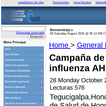
estadísticas del sitio
Documentos
Hora Mundial
Infograf
Bienvenido(a) a
Búsqueda avanzada
08 Saturday August 2026 @ 05:12 AM 
Menu Principal
Home
>
General
Inicio
Campaña de 
Bases de Datos
Descripción General
influenza A
Talleres de Capacitación
Documentos Digitalizados
Recursos de Información
28 Monday October
Material de Capacitación
Lecturas 576
Recursos Adicionales
Directorio de Contactos
Tegucigalpa,Hond
Dirección Postal
de Salud de Hond
Que Hacer en caso de un Desastre