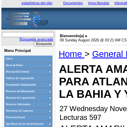
estadísticas del sitio
Documentos
Hora Mundial
Infograf
Bienvenido(a) a
Búsqueda avanzada
09 Sunday August 2026 @ 03:21 AM C
Menu Principal
Home
>
General
Inicio
ALERTA AMA
Bases de Datos
Descripción General
PARA ATLAN
Talleres de Capacitación
Documentos Digitalizados
LA BAHIA Y
Recursos de Información
Material de Capacitación
Recursos Adicionales
27 Wednesday Nove
Directorio de Contactos
Lecturas 597
Dirección Postal
Que Hacer en caso de un Desastre