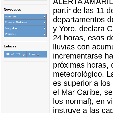
ALERTA AMARILL
partir de las 11 
Novedades
departamentos de:
Pronóstico
Productos Nacionales
y Yoro, declara 
Infografias
Productos
24 horas, esos 
lluvias con acum
Enlaces
incrementarse ha
RELACIGER
Links
próximas horas, 
meteorológico. La
es superior a los
el Mar Caribe, se
los normal); en 
instruye a las ca