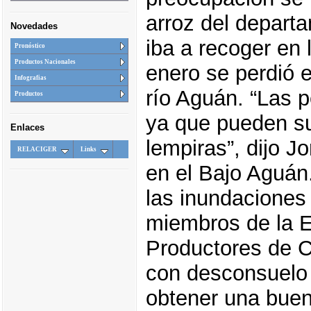
arroz del depart
Novedades
iba a recoger en
Pronóstico
Productos Nacionales
enero se perdió e
Infografias
río Aguán. “Las 
Productos
ya que pueden su
Enlaces
lempiras”, dijo J
RELACIGER
Links
en el Bajo Aguá
las inundaciones 
miembros de la 
Productores de C
con desconsuelo 
obtener una buen