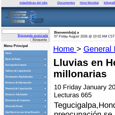
estadísticas del sitio
Documentos
Hora Mundial
Infograf
Bienvenido(a) a
Búsqueda avanzada
07 Friday August 2026 @ 10:02 AM CST
Menu Principal
Home
>
General
Inicio
Lluvias en H
Bases de Datos
Descripción General
millonarias
Talleres de Capacitación
Documentos Digitalizados
Recursos de Información
10 Friday January 
Material de Capacitación
Lecturas 665
Recursos Adicionales
Directorio de Contactos
Tegucigalpa,Hon
Dirección Postal
preocupación se 
Que Hacer en caso de un Desastre