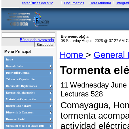
estadísticas del sitio
Documentos
Hora Mundial
Infograf
Bienvenido(a) a
Búsqueda avanzada
08 Saturday August 2026 @ 07:27 AM 
Menu Principal
Home
>
General
Inicio
Tormenta elé
Bases de Datos
Descripción General
Talleres de Capacitación
11 Wednesday June
Documentos Digitalizados
Lecturas 528
Recursos de Información
Material de Capacitación
Comayagua, Hond
Recursos Adicionales
tormenta acompañ
Directorio de Contactos
Dirección Postal
actividad eléctr
Que Hacer en caso de un Desastre