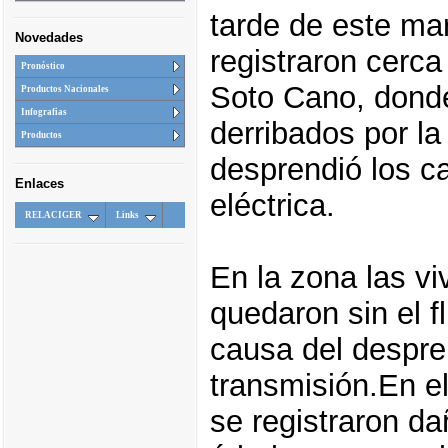
tarde de este ma
Novedades
registraron cerc
Pronóstico
Soto Cano, donde
Productos Nacionales
Infografias
derribados por la
Productos
desprendió los c
Enlaces
eléctrica.
RELACIGER
Links
En la zona las vi
quedaron sin el fl
causa del despre
transmisión.En el
se registraron d