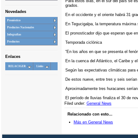
Para estos días, en el sur del país se
grados.
Novedades
En el occidente y el oriente habrá 31 gr
Pronóstico
En Tegucigalpa, la temperatura máxima 
Productos Nacionales
El pronosticador dijo que esperan que en
Infografias
Temporada ciclónica
Productos
“En los años en que se presenta el fenóm
Enlaces
En la cuenca del Atlántico, el Caribe y e
RELACIGER
Links
Según las expectativas climáticas para 
De estos nueve, entre tres y seis sería
Aproximadamente tres huracanes serían 
El período de lluvias finaliza el 30 de 
Filed under:
General News
Relacionado con esto...
Más en General News