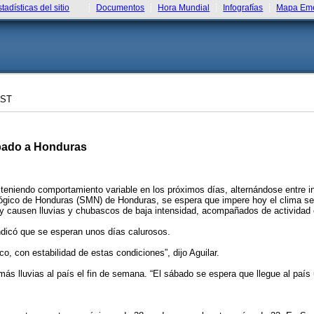
stadísticas del sitio
Documentos
Hora Mundial
Infografías
Mapa Eme
CST
sábado a Honduras
teniendo comportamiento variable en los próximos días, alternándose entre in
ógico de Honduras (SMN) de Honduras, se espera que impere hoy el clima seco
 y causen lluvias y chubascos de baja intensidad, acompañados de actividad e
indicó que se esperan unos días calurosos.
o, con estabilidad de estas condiciones”, dijo Aguilar.
más lluvias al país el fin de semana. “El sábado se espera que llegue al país 