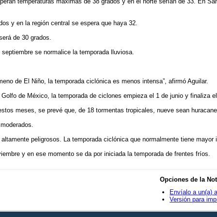
 esperan temperaturas máximas de 38 grados y en el norte serían de 33. En 
ados y en la región central se espera que haya 32.
será de 30 grados.
 septiembre se normalice la temporada lluviosa.
eno de El Niño, la temporada ciclónica es menos intensa”, afirmó Aguilar.
l Golfo de México, la temporada de ciclones empieza el 1 de junio y finaliza 
estos meses, se prevé que, de 18 tormentas tropicales, nueve sean huracane
n moderados.
altamente peligrosos. La temporada ciclónica que normalmente tiene mayor i
noviembre y en ese momento se da por iniciada la temporada de frentes fríos.
Opciones de la Not
Envíalo a un(a) 
Versión para imp