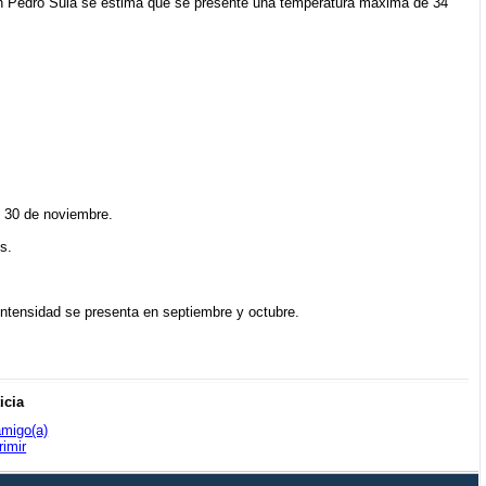
San Pedro Sula se estima que se presente una temperatura máxima de 34
el 30 de noviembre.
s.
ntensidad se presenta en septiembre y octubre.
icia
amigo(a)
rimir