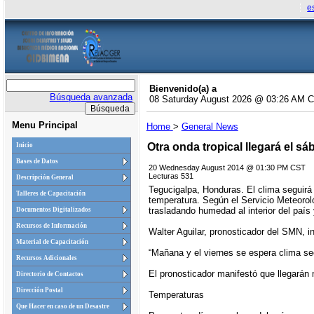
e
Bienvenido(a) a
Búsqueda avanzada
08 Saturday August 2026 @ 03:26 AM 
Menu Principal
Home
>
General News
Otra onda tropical llegará el 
Inicio
Bases de Datos
20 Wednesday August 2014 @ 01:30 PM CST
Lecturas 531
Descripción General
Tegucigalpa, Honduras. El clima seguirá 
Talleres de Capacitación
temperatura. Según el Servicio Meteorol
trasladando humedad al interior del país
Documentos Digitalizados
Recursos de Información
Walter Aguilar, pronosticador del SMN, 
Material de Capacitación
“Mañana y el viernes se espera clima sec
Recursos Adicionales
El pronosticador manifestó que llegarán 
Directorio de Contactos
Dirección Postal
Temperaturas
Que Hacer en caso de un Desastre