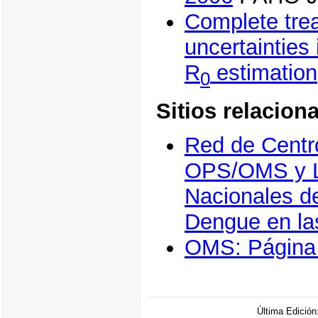
Complete tre
uncertainties
R
estimation
0
Sitios relacio
Red de Centr
OPS/OMS y L
Nacionales d
Dengue en la
OMS: Página
Última Edició