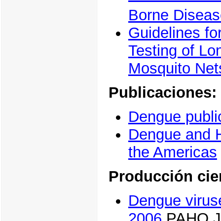
Borne Disease
Guidelines fo
Testing of Lo
Mosquito Net
Publicaciones:
Dengue publi
Dengue and H
the Americas
Producción cie
Dengue viruse
2006
PAHO Jo