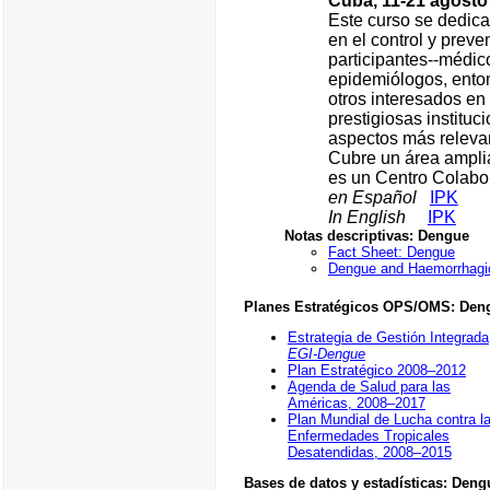
Cuba, 11-21 agosto
Este curso se dedica
en el control y preve
participantes--médic
epidemiólogos, entom
otros interesados en
prestigiosas instituc
aspectos más releva
Cubre un área amplia
es un Centro Colab
en Español
IPK
In English
IPK
Notas descriptivas: Dengue
Fact Sheet: Dengue
Dengue and Haemorrhagic
Planes Estratégicos OPS/OMS: Den
Estrategia de Gestión Integrada
EGI-Dengue
Plan Estratégico 2008–2012
Agenda de Salud para las
Américas, 2008–2017
Plan Mundial de Lucha contra l
Enfermedades Tropicales
Desatendidas, 2008–2015
Bases de datos y estadísticas: Deng