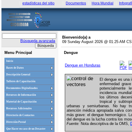
estadísticas del sitio
Documentos
Hora Mundial
Infograf
Bienvenido(a) a
Búsqueda avanzada
09 Sunday August 2026 @ 01:25 AM C
Menu Principal
Dengue
Inicio
Dengue en Honduras
Bases de Datos
Descripción General
El dengue es una i
Talleres de Capacitación
enfermedad grave 
potencialmente l
Documentos Digitalizados
incidencia mundia
Recursos de Información
los últimos decen
tropical y subtro
Material de Capacitación
urbanas y semiurbanas. No hay tra
Recursos Adicionales
atención médica apropiada salva con 
más grave: el dengue hemorrágico. La 
Directorio de Contactos
del dengue es la lucha contra los mos
Dirección Postal
Fuente:
Nota descriptiva de la OMS,
Que Hacer en caso de un Desastre