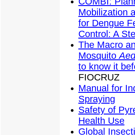
COMBI: Plann
Mobilization
for Dengue F
Control: A St
The Macro an
Mosquito
Aed
to know it bef
FIOCRUZ
Manual for In
Spraying
Safety of Pyre
Health Use
Global Insect