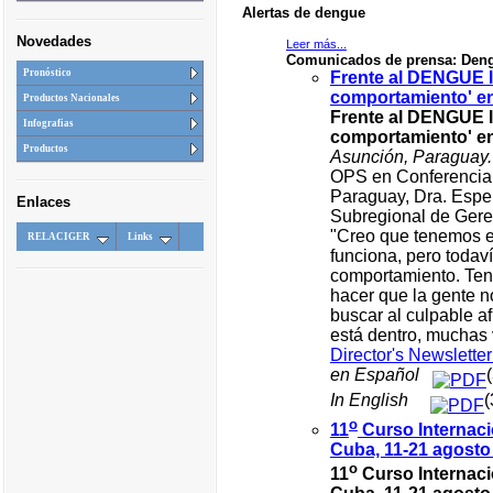
Alertas de dengue
Novedades
Leer más...
Comunicados de prensa: Den
Pronóstico
Frente al DENGUE 
comportamiento' en
Productos Nacionales
Frente al DENGUE 
Infografias
comportamiento' en
Productos
Asunción, Paraguay. 
OPS en Conferencia d
Paraguay, Dra. Esp
Enlaces
Subregional de Ge
"Creo que tenemos el
RELACIGER
Links
funciona, pero todav
comportamiento. Ten
hacer que la gente no
buscar al culpable a
está dentro, muchas 
Director's Newslett
en Español
In English
(
o
11
Curso Internaci
Cuba, 11-21 agosto
o
11
Curso Internaci