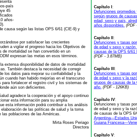
resenta
ños-país
Capítulo I
:
uye 45
Defunciones promedios y
ficados
según grupos de causas
10 años-
edad, sexo y país, alred
0).
años disponibles.
(PDF 
de causa según las listas OPS 6/61 (CIE-9) y
Capítulo II
:
orzándose por satisfacer las crecientes
Defunciones y tasas por
den a vigilar el progreso hacia los Objetivos de
de edad y sexo y razón 
os de mortalidad se han convertido en un
causas de la OPS 6/61 L
 ODM expresan las metas en esos términos.
(PDF - 3.87MB)
la extensa disponibilidad de datos de mortalidad
Capítulo III
:
cas. También destaca la necesidad de corregir
Defunciones y tasas por
de los datos para mejorar su confiabilidad y la
de edad y sexo y la raz
 Aún cuando han habido mejorías en el transcurso
grupos de causas de la 
ra fortalecer el registro civil y los sistemas de
año.
(PDF - 126KB)
donde aún son deficientes.
alud agradece la cooperación y el apoyo continuo
Capítulo IV
:
ionar esta información para su amplia
Defunciones y tasas por
e esta información podrá contribuir a los análisis
de edad y sexo y la raz
 elaboración de las políticas de salud y la toma
de causas de la OPS 6/6
e las poblaciones de las Américas.
Argentina—Estados Uni
Guiana Francesa—Vene
Mirta Roses Periago
Directora
Capítulo V
: