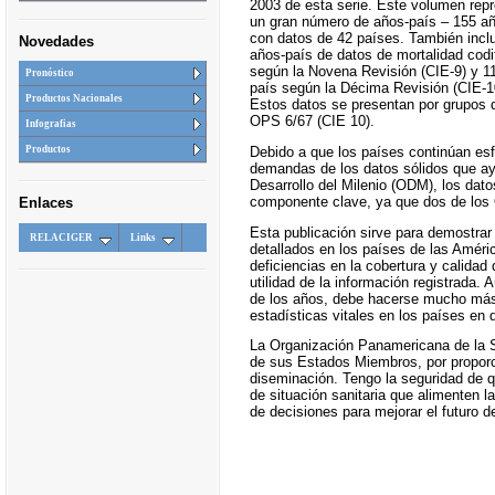
2003 de esta serie. Este volumen rep
un gran número de años-país – 155 a
con datos de 42 países. También incl
Novedades
años-país de datos de mortalidad codi
según la Novena Revisión (CIE-9) y 1
Pronóstico
país según la Décima Revisión (CIE-1
Productos Nacionales
Estos datos se presentan por grupos 
OPS 6/67 (CIE 10).
Infografias
Debido a que los países continúan esf
Productos
demandas de los datos sólidos que ayu
Desarrollo del Milenio (ODM), los dat
componente clave, ya que dos de los
Enlaces
Esta publicación sirve para demostrar 
RELACIGER
Links
detallados en los países de las Améri
deficiencias en la cobertura y calidad 
utilidad de la información registrada.
de los años, debe hacerse mucho más pa
estadísticas vitales en los países en 
La Organización Panamericana de la S
de sus Estados Miembros, por proporc
diseminación. Tengo la seguridad de qu
de situación sanitaria que alimenten la
de decisiones para mejorar el futuro d