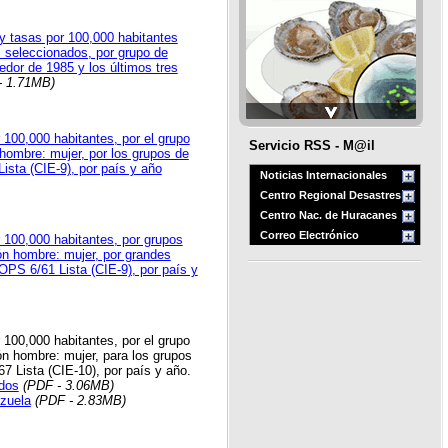
 tasas por 100,000 habitantes
 seleccionados, por grupo de
edor de 1985 y los últimos tres
- 1.71MB)
 100,000 habitantes, por el grupo
Servicio RSS - M@il
hombre: mujer, por los grupos de
ista (CIE-9), por país y año
Noticias Internacionales
Centro Regional Desastres
Centro Nac. de Huracanes
Correo Electrónico
 100,000 habitantes, por grupos
ón hombre: mujer, por grandes
OPS 6/61 Lista (CIE-9), por país y
 100,000 habitantes, por el grupo
ón hombre: mujer, para los grupos
7 Lista (CIE-10), por país y año.
dos
(PDF - 3.06MB)
zuela
(PDF - 2.83MB)