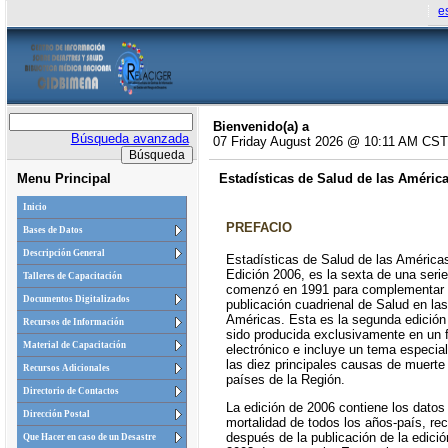
e
Bienvenido(a) a
Búsqueda avanzada
07 Friday August 2026 @ 10:11 AM CST
Menu Principal
Estadísticas de Salud de las Améric
Inicio
PREFACIO
Bases de Datos
Descripción General
Estadísticas de Salud de las América
Edición 2006, es la sexta de una seri
Talleres de Capacitación
comenzó en 1991 para complementar 
Documentos Digitalizados
publicación cuadrienal de Salud en las
Américas. Esta es la segunda edición
Recursos de Información
sido producida exclusivamente en un 
Material de Capacitación
electrónico e incluye un tema especia
las diez principales causas de muerte
Recursos Adicionales
países de la Región.
Directorio de Contactos
La edición de 2006 contiene los datos
Dirección Postal
mortalidad de todos los años-país, rec
después de la publicación de la edició
Que Hacer en caso de un Desastre