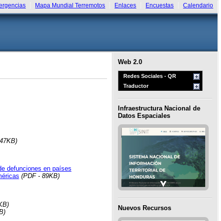
rgencias
Mapa Mundial Terremotos
Enlaces
Encuestas
Calendario
Web 2.0
Redes Sociales - QR
Traductor
Infraestructura Nacional de
Datos Espaciales
347KB)
de defunciones en países
méricas
(PDF - 89KB)
KB)
Nuevos Recursos
B)