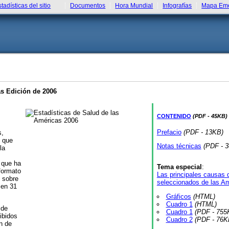
stadísticas del sitio
Documentos
Hora Mundial
Infografías
Mapa Eme
as Edición de 2006
CONTENIDO
(PDF - 45KB)
Prefacio
(PDF - 13KB)
s,
e que
Notas técnicas
(PDF - 
la
 que ha
Tema especial
:
formato
Las principales causas 
l sobre
seleccionados de las A
 en 31
Gráficos
(HTML)
Cuadro 1
(HTML)
 de
Cuadro 1
(PDF - 755
ibidos
Cuadro 2
(PDF - 76K
n de