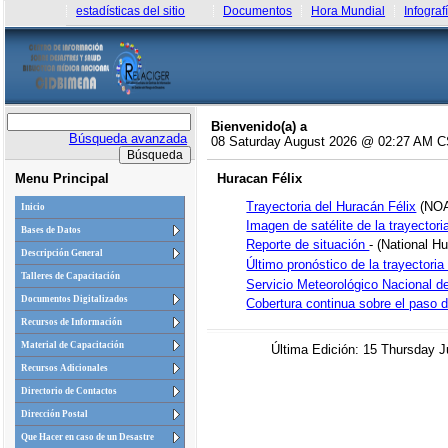
estadísticas del sitio
Documentos
Hora Mundial
Infograf
Bienvenido(a) a
Búsqueda avanzada
08 Saturday August 2026 @ 02:27 AM 
Menu Principal
Huracan Félix
Trayectoria del Huracán Félix
(NO
Inicio
Imagen de satélite de la trayectori
Bases de Datos
Reporte de situación
- (National H
Descripción General
Último pronóstico de la trayectori
Talleres de Capacitación
Servicio Meteorológico Nacional d
Documentos Digitalizados
Cobertura continua sobre el paso d
Recursos de Información
Material de Capacitación
Última Edición: 15 Thursday
Recursos Adicionales
Directorio de Contactos
Dirección Postal
Que Hacer en caso de un Desastre