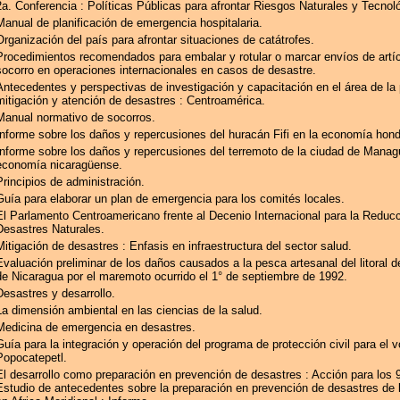
2a. Conferencia : Políticas Públicas para afrontar Riesgos Naturales y Tecnol
Manual de planificación de emergencia hospitalaria.
Organización del país para afrontar situaciones de catátrofes.
Procedimientos recomendados para embalar y rotular o marcar envíos de artí
socorro en operaciones internacionales en casos de desastre.
Antecedentes y perspectivas de investigación y capacitación en el área de la
mitigación y atención de desastres : Centroamérica.
Manual normativo de socorros.
Informe sobre los daños y repercusiones del huracán Fifi en la economía hon
Informe sobre los daños y repercusiones del terremoto de la ciudad de Manag
economía nicaragüense.
Principios de administración.
Guía para elaborar un plan de emergencia para los comités locales.
El Parlamento Centroamericano frente al Decenio Internacional para la Reducc
Desastres Naturales.
Mitigación de desastres : Enfasis en infraestructura del sector salud.
Evaluación preliminar de los daños causados a la pesca artesanal del litoral d
de Nicaragua por el maremoto ocurrido el 1° de septiembre de 1992.
Desastres y desarrollo.
La dimensión ambiental en las ciencias de la salud.
Medicina de emergencia en desastres.
Guía para la integración y operación del programa de protección civil para el 
Popocatepetl.
El desarrollo como preparación en prevención de desastres : Acción para los 9
Estudio de antecedentes sobre la preparación en prevención de desastres de 