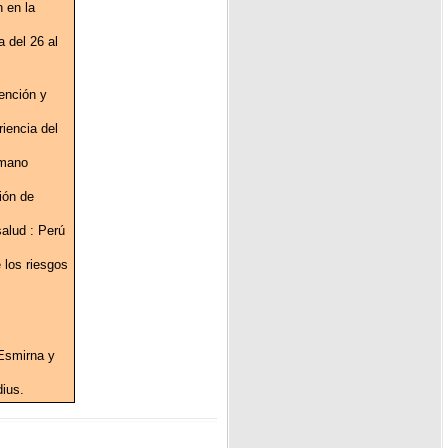
 en la
 del 26 al
ención y
iencia del
umano
ión de
alud : Perú
 los riesgos
 Esmirna y
dius.