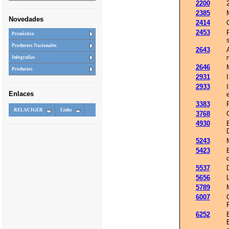
2200
2385
Novedades
2414
2453
Pronóstico
Productos Nacionales
2643
Infografias
2646
Productos
2931
2933
Enlaces
3383
RELACIGER
Links
3768
4930
5243
5423
5537
5656
5789
6007
6252