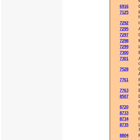
6916
7125
f
7292
7295
7297
7298
7299
7300
7301
7528
7761
7763
8507
8720
8733
8734
8735
8804