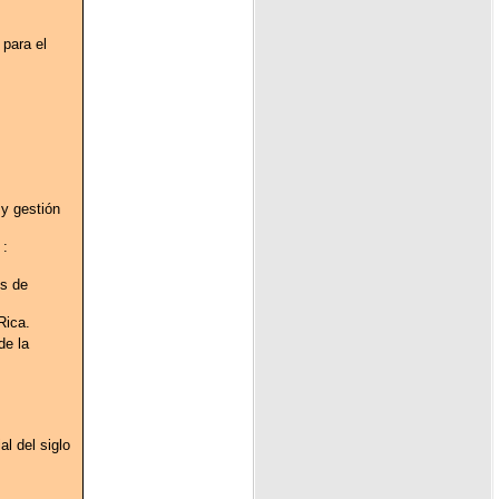
 para el
 y gestión
 :
os de
Rica.
de la
l del siglo