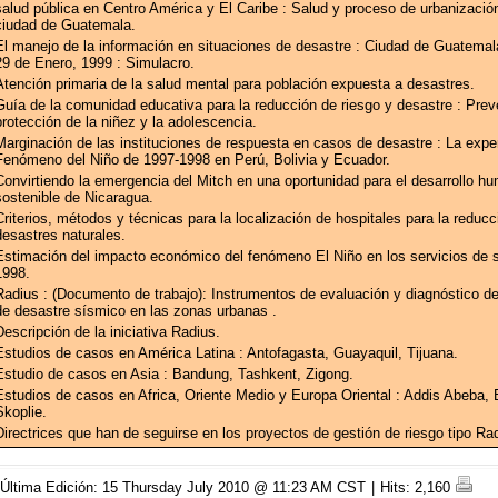
salud pública en Centro América y El Caribe : Salud y proceso de urbanización
ciudad de Guatemala.
El manejo de la información en situaciones de desastre : Ciudad de Guatemala
29 de Enero, 1999 : Simulacro.
Atención primaria de la salud mental para población expuesta a desastres.
Guía de la comunidad educativa para la reducción de riesgo y desastre : Prev
protección de la niñez y la adolescencia.
Marginación de las instituciones de respuesta en casos de desastre : La exper
Fenómeno del Niño de 1997-1998 en Perú, Bolivia y Ecuador.
Convirtiendo la emergencia del Mitch en una oportunidad para el desarrollo h
sostenible de Nicaragua.
Criterios, métodos y técnicas para la localización de hospitales para la reducc
desastres naturales.
Estimación del impacto económico del fenómeno El Niño en los servicios de s
1998.
Radius : (Documento de trabajo): Instrumentos de evaluación y diagnóstico de
de desastre sísmico en las zonas urbanas .
Descripción de la iniciativa Radius.
Estudios de casos en América Latina : Antofagasta, Guayaquil, Tijuana.
Estudio de casos en Asia : Bandung, Tashkent, Zigong.
Estudios de casos en Africa, Oriente Medio y Europa Oriental : Addis Abeba,
Skoplie.
Directrices que han de seguirse en los proyectos de gestión de riesgo tipo Ra
Última Edición: 15 Thursday July 2010 @ 11:23 AM CST
|
Hits: 2,160