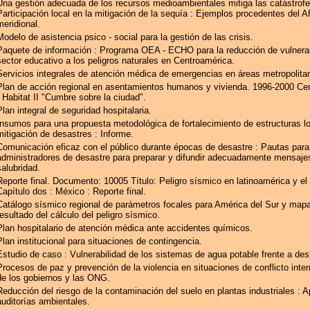
Una gestión adecuada de los recursos medioambientales mitiga las catástrofe
Participación local en la mitigación de la sequía : Ejemplos procedentes del Af
meridional.
Modelo de asistencia psico - social para la gestión de las crisis.
Paquete de información : Programa OEA - ECHO para la reducción de vulnerab
sector educativo a los peligros naturales en Centroamérica.
Servicios integrales de atención médica de emergencias en áreas metropolita
Plan de acción regional en asentamientos humanos y vivienda. 1996-2000 Ce
: Habitat II "Cumbre sobre la ciudad".
Plan integral de seguridad hospitalaria.
Insumos para una propuesta metodológica de fortalecimiento de estructuras lo
mitigación de desastres : Informe.
Comunicación eficaz con el público durante épocas de desastre : Pautas para
administradores de desastre para preparar y difundir adecuadamente mensaje
salubridad.
Reporte final. Documento: 10005 Título: Peligro sísmico en latinoamérica y el
Capítulo dos : México : Reporte final.
Catálogo sísmico regional de parámetros focales para América del Sur y mapa
resultado del cálculo del peligro sísmico.
Plan hospitalario de atención médica ante accidentes químicos.
Plan institucional para situaciones de contingencia.
Estudio de caso : Vulnerabilidad de los sistemas de agua potable frente a des
Procesos de paz y prevención de la violencia en situaciones de conflicto inter
de los gobiernos y las ONG.
Reducción del riesgo de la contaminación del suelo en plantas industriales : A
auditorías ambientales.