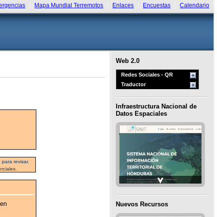
rgencias
Mapa Mundial Terremotos
Enlaces
Encuestas
Calendario
Web 2.0
Redes Sociales - QR
Traductor
Infraestructura Nacional de
Datos Espaciales
para revisar,
rciales.
 en
Nuevos Recursos