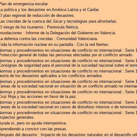
Plan de emergencia escolar.
La política y los desastres en América Latina y el Caribe.
El plan regional de reducción de desastres.
Las crecidas de la cuenca del Júcar y tecnologías para afrontarlas.
El riesgo de los tsunamis : Peninsula Ibérica.
Inundaciones : Informe de la Delegación del Gobierno en Valencia.
La defensa contra las crecidas : Comunidad Valenciana.
Toda la información nuclear en su pantalla : Con la red Ibertex.
Normas y procedimientos en situaciones de conflicto no internacional : Serie 1
Protección general de todas las personas afectadas por el conflicto armado.
Normas y procedimientos en situaciones de conflicto no internacional : Serie 1
Consignas de seguridad para el personal de la sociedad nacional sobre el terr
Normas y procedimientos en situaciones de conflicto no internacional : Serie 
teoría de los desastres aplicados a los conflictos armados.
Normas y procedimientos en situaciones de conflicto no internacional : Serie 1
Tareas de la sociedad nacional en situación de un conflicto armado no internac
Normas y procedimientos en situaciones de conflicto no internacional : Serie 
Cruz Roja y las acciones en favor de la paz.
Normas y procedimientos en situaciones de conflicto no internacional : Serie 1
Tareas de la sociedad nacional en casos de disturbios internos o de tensiones
Normas y procedimientos en situaciones de conflicto no internacional : Serie 1
Aspectos generales.
Ayuda sí, pero no ayuda intempestiva.
Aprendiendo a convivir con las presas.
Después del desastre : Impacto de los desastres naturales en el desarrollo ur