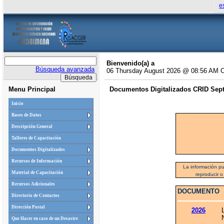
e
Bienvenido(a) a
Búsqueda avanzada
06 Thursday August 2026 @ 08:56 AM 
Menu Principal
Documentos Digitalizados CRID Septi
Inicio
Bases de Datos
Descripción General
Talleres de Capacitación
Documentos Digitalizados
Recursos de Información
La información pu
Material de Capacitación
reproducir o
Recursos Adicionales
DOCUMENTO
Directorio de Contactos
Dirección Postal
2026
Que Hacer en caso de un Desastre