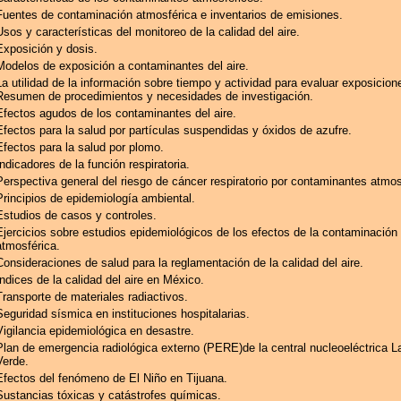
Fuentes de contaminación atmosférica e inventarios de emisiones.
Usos y características del monitoreo de la calidad del aire.
Exposición y dosis.
Modelos de exposición a contaminantes del aire.
La utilidad de la información sobre tiempo y actividad para evaluar exposicion
Resumen de procedimientos y necesidades de investigación.
Efectos agudos de los contaminantes del aire.
Efectos para la salud por partículas suspendidas y óxidos de azufre.
Efectos para la salud por plomo.
Indicadores de la función respiratoria.
Perspectiva general del riesgo de cáncer respiratorio por contaminantes atmos
Principios de epidemiología ambiental.
Estudios de casos y controles.
Ejercicios sobre estudios epidemiológicos de los efectos de la contaminación
atmosférica.
Consideraciones de salud para la reglamentación de la calidad del aire.
Indices de la calidad del aire en México.
Transporte de materiales radiactivos.
Seguridad sísmica en instituciones hospitalarias.
Vigilancia epidemiológica en desastre.
Plan de emergencia radiológica externo (PERE)de la central nucleoeléctrica 
Verde.
Efectos del fenómeno de El Niño en Tijuana.
Sustancias tóxicas y catástrofes químicas.