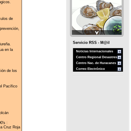
ógicos.
culos de
 prevención,
Servicio RSS - M@il
dureña.
ua en la
Noticias Internacionales
Centro Regional Desastres
Centro Nac. de Huracanes
Correo Electrónico
ión de los
el Pacífico
volcán
0's :
la Cruz Roja