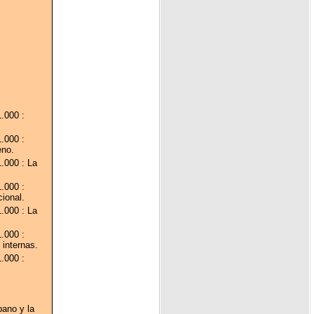
.000 :
.000 :
eno.
1.000 : La
.000 :
ional.
1.000 : La
.000 :
 internas.
.000 :
bano y la