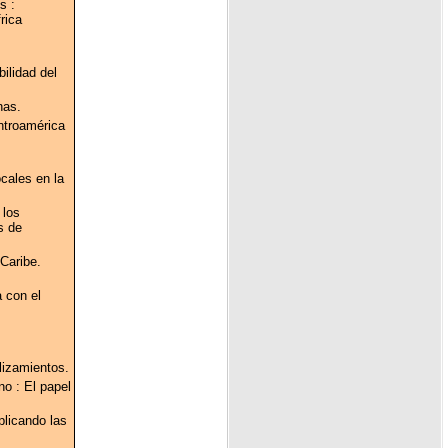
s :
rica
ilidad del
nas.
ntroamérica
cales en la
 los
s de
 Caribe.
 con el
lizamientos.
no : El papel
plicando las