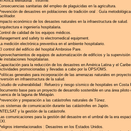
en Africa Meridional : Informe.
Consecuencias sanitarias del empleo de plaguicidas en la agricultura.
Prevención de desastres en poblaciones de tradición oral : Guía metodológica
acilitador.
Impacto económico de los desastes naturales en la infraestructura de salud.
Arquitectura e ingeniería hospitalaria.
Control de calidad de los equipos médicos.
Management and safety to electromedical equipment.
La medición electrónica preventiva en el ambiente hospitalario.
El control del edificio del hospital Ambroise Pare.
Aprovechamientos de equipos de automatización de edificios y la supervisión
de instalaciones hospitalarias.
Capacitación para la reducción de los desastres en América Latina y el Caribe
Actividades promocionadas y llevadas a cabo por la OPS/OMS.
Políticas generales para incorporación de las amenazas naturales en proyect
inversión en infraestructura de la salud.
Estudio de vulnerabilidad : Refuerzo y riesgo sísmico de hospitales en Costa 
Documento base para un proyecto de desarrollo sostenible en una área piloto 
cuenca de la laguna de Metapán.
Prevención y preparación a las catástrofes naturales de Túnez.
Los sistemas de comunicación durante las catástrofes en Japón.
INTELSAT y la gestión de la catástrofe.
Las comunicaciones para la gestión del desastre en el umbral de la era espacia
XXI.
Peligros interrelacionados : Desastres en los Estados Unidos.