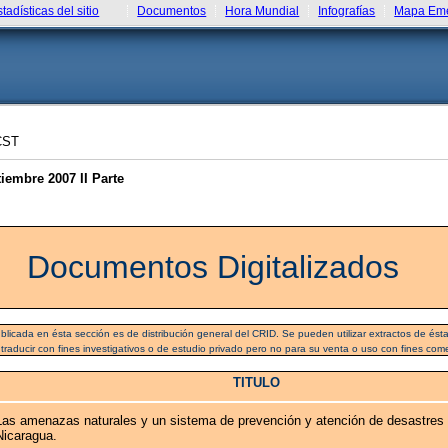
stadísticas del sitio
Documentos
Hora Mundial
Infografías
Mapa Eme
CST
embre 2007 II Parte
Documentos Digitalizados
blicada en ésta sección es de distribución general del CRID. Se pueden utilizar extractos de ésta 
 traducir con fines investigativos o de estudio privado pero no para su venta o uso con fines come
TITULO
Las amenazas naturales y un sistema de prevención y atención de desastres
Nicaragua.