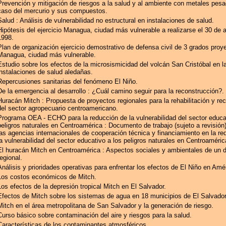
Prevención y mitigación de riesgos a la salud y al ambiente con metales pesa
caso del mercurio y sus compuestos.
Salud : Análisis de vulnerabilidad no estructural en instalaciones de salud.
Hipótesis del ejercicio Managua, ciudad más vulnerable a realizarse el 30 de a
1998.
Plan de organización ejercicio demostrativo de defensa civil de 3 grados proy
Managua, ciudad más vulnerable.
Estudio sobre los efectos de la microsismicidad del volcán San Cristóbal en l
instalaciones de salud aledañas.
Repercusiones sanitarias del fenómeno El Niño.
De la emergencia al desarrollo : ¿Cuál camino seguir para la reconstrucción?.
Huracán Mitch : Propuesta de proyectos regionales para la rehabilitación y re
del sector agropecuario centroamericano.
Programa OEA - ECHO para la reducción de la vulnerabilidad del sector educa
peligros naturales en Centroamérica : Documento de trabajo (sujeto a revisión):
las agencias internacionales de cooperación técnica y financiamiento en la re
la vulnerabilidad del sector educativo a los peligros naturales en Centroaméric
El huracán Mitch en Centroamérica : Aspectos sociales y ambientales de un 
regional.
Análisis y prioridades operativas para enfrentar los efectos de El Niño en Amér
Los costos económicos de Mitch.
Los efectos de la depresión tropical Mitch en El Salvador.
Efectos de Mitch sobre los sistemas de agua en 18 municipios de El Salvador
Mitch en el área metropolitana de San Salvador y la generación de riesgo.
Curso básico sobre contaminación del aire y riesgos para la salud.
Características de los contaminantes atmosféricos.