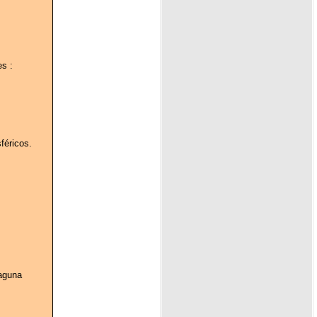
es :
féricos.
Laguna