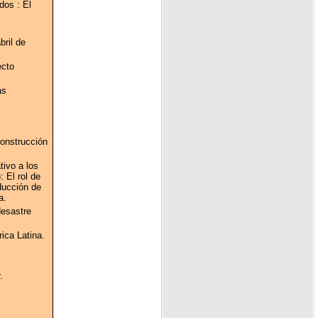
dos : El
bril de
ecto
as
construcción
tivo a los
 El rol de
ducción de
a.
desastre
ica Latina.
.