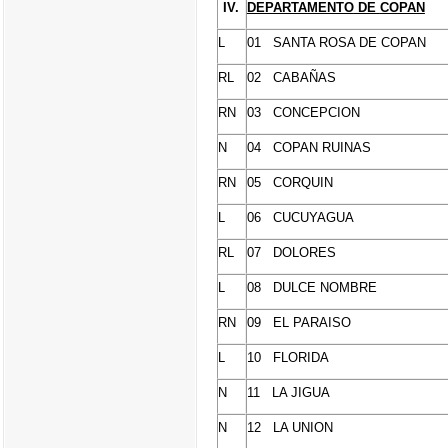
IV.
DEPARTAMENTO
DE
COPAN
L
01 SANTA ROSA DE
COPAN
RL
02
CABAÑAS
RN
03
CONCEPCION
N
04
COPAN
RUINAS
RN
05
CORQUIN
L
06
CUCUYAGUA
RL
07 DOLORES
L
08
DULCE
NOMBRE
RN
09 EL
PARAISO
L
10 FLORIDA
N
11 LA JIGUA
N
12 LA UNION