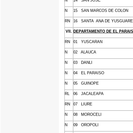
N
14 SAN JOSE
N
15 SAN MARCOS DE COLON
RN
16 SANTA ANA DE YUSGUARE
VII.
DEPARTAMENTO DE EL PARAI
RN
01 YUSCARAN
N
02 ALAUCA
N
03 DANLI
N
04 EL PARAISO
N
05 GUINOPE
RL
06 JACALEAPA
RN
07 LIURE
N
08 MOROCELI
N
09 OROPOLI