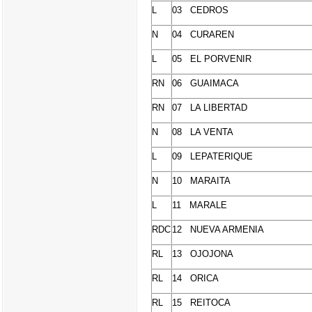
L
03 CEDROS
N
04 CURAREN
L
05 EL PORVENIR
RN
06 GUAIMACA
RN
07 LA LIBERTAD
N
08 LA VENTA
L
09 LEPATERIQUE
N
10 MARAITA
L
11 MARALE
RDC
12 NUEVA ARMENIA
RL
13 OJOJONA
RL
14 ORICA
RL
15 REITOCA