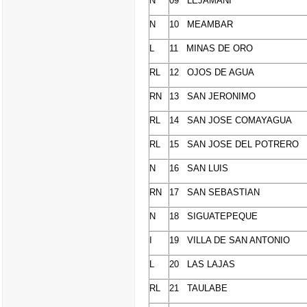
N
09
LEJAMANI
N
10
MEAMBAR
L
11
MINAS
DE ORO
RL
12
OJOS
DE AGUA
RN
13 SAN
JERONIMO
RL
14 SAN JOSE
COMAYAGUA
RL
15 SAN JOSE DEL
POTRERO
N
16 SAN LUIS
RN
17 SAN SEBASTIAN
N
18
SIGUATEPEQUE
I
19 VILLA DE SAN ANTONIO
L
20 LAS
LAJAS
RL
21
TAULABE