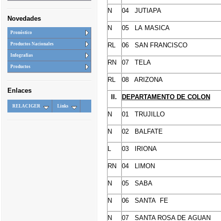
N
04
JUTIAPA
Novedades
N
05 LA
MASICA
Pronóstico
RL
06 SAN FRANCISCO
Productos Nacionales
Infografias
RN
07
TELA
Productos
RL
08 ARIZONA
Enlaces
II.
DEPARTAMENTO
DE COLON
RELACIGER
Links
N
01 TRUJILLO
N
02
BALFATE
L
03
IRIONA
RN
04
LIMON
N
05 SABA
N
06 SANTA FE
N
07 SANTA ROSA DE
AGUAN