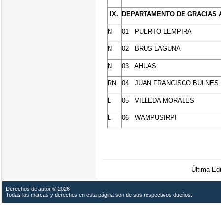
IX.
DEPARTAMENTO DE GRACIAS A
N
01 PUERTO LEMPIRA
N
02 BRUS LAGUNA
N
03 AHUAS
RN
04 JUAN FRANCISCO BULNES
L
05 VILLEDA MORALES
L
06 WAMPUSIRPI
Última E
Derechos de autor © 2026
Todas las marcas y derechos en esta página son de sus respectivos dueños.