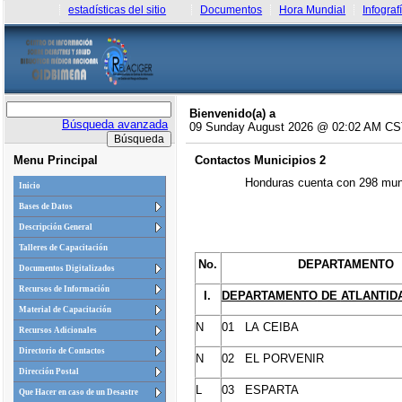
estadísticas del sitio
Documentos
Hora Mundial
Infograf
Bienvenido(a) a
Búsqueda avanzada
09 Sunday August 2026 @ 02:02 AM C
Menu Principal
Contactos Municipios 2
Honduras
cuenta
con 298
mun
Inicio
Bases de Datos
Descripción General
Talleres de Capacitación
No.
DEPARTAMENTO
Documentos Digitalizados
Recursos de Información
I.
DEPARTAMENTO
DE
ATLANTID
Material de Capacitación
N
01 LA
CEIBA
Recursos Adicionales
Directorio de Contactos
N
02 EL
PORVENIR
Dirección Postal
L
03
ESPARTA
Que Hacer en caso de un Desastre