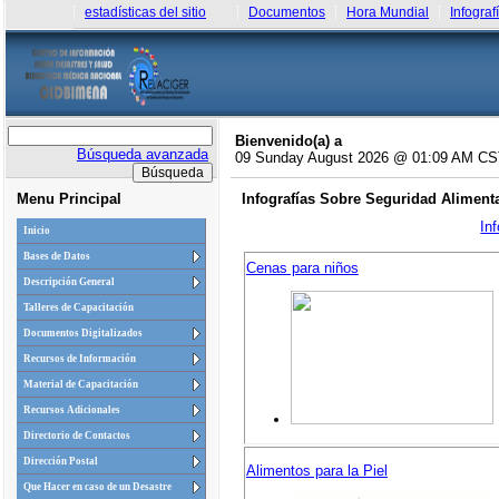
estadísticas del sitio
Documentos
Hora Mundial
Infograf
Bienvenido(a) a
Búsqueda avanzada
09 Sunday August 2026 @ 01:09 AM C
Menu Principal
Infografías Sobre Seguridad Alimenta
In
Inicio
Bases de Datos
Cenas para niños
Descripción General
Talleres de Capacitación
Documentos Digitalizados
Recursos de Información
Material de Capacitación
Recursos Adicionales
Directorio de Contactos
Dirección Postal
Alimentos para la Piel
Que Hacer en caso de un Desastre