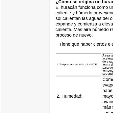
¿Cómo se origina un hura
El huracán funciona como un
caliente y húmedo proveyend
sol calientan las aguas del 
expande y comienza a elevar
caliente. Más aire húmedo 
proceso de nuevo.
Tiene que haber ciertos e
A esa t
acelera
de evap
1. Temperatura superior a los 80 F:
forma d
para gen
tempera
segundo
Como 
evap
habe
2. Humedad:
mayor
avanc
más f
llega