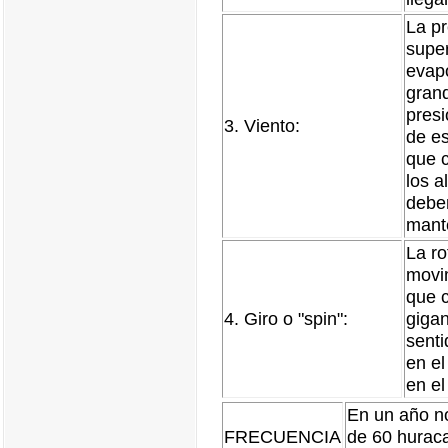
La pr
super
evap
gran
presi
3. Viento:
de es
que c
los a
deben
mante
La ro
movim
que 
4. Giro o "spin":
gigan
senti
en el
en el
En un año no
FRECUENCIA
de 60 hurac