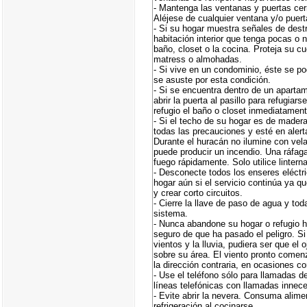
- Mantenga las ventanas y puertas cer
Aléjese de cualquier ventana y/o puert
- Si su hogar muestra señales de dest
habitación interior que tenga pocas o
baño, closet o la cocina. Proteja su c
matress o almohadas.
- Si vive en un condominio, éste se p
se asuste por esta condición.
- Si se encuentra dentro de un aparta
abrir la puerta al pasillo para refugiar
refugio el baño o closet inmediatament
- Si el techo de su hogar es de mader
todas las precauciones y esté en aler
Durante el huracán no ilumine con vel
puede producir un incendio. Una ráfa
fuego rápidamente. Solo utilice lintern
- Desconecte todos los enseres eléctri
hogar aún si el servicio continúa ya 
y crear corto circuitos.
- Cierre la llave de paso de agua y to
sistema.
- Nunca abandone su hogar o refugio 
seguro de que ha pasado el peligro. S
vientos y la lluvia, pudiera ser que el
sobre su área. El viento pronto comen
la dirección contraria, en ocasiones c
- Use el teléfono sólo para llamadas 
líneas telefónicas con llamadas innece
- Evite abrir la nevera. Consuma alime
refrigeración al cocinarse.