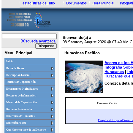
estadísticas del sitio
Documentos
Hora Mundial
Infograf
Bienvenido(a) a
Búsqueda avanzada
08 Saturday August 2026 @ 07:49 AM 
Menu Principal
Huracánes Pacífico
Inicio
Acerca de los 
Infografia Sob
Bases de Datos
Huracanes
|
In
Descripción General
Huracanes que a 
Talleres de Capacitación
Conozca detalle
Documentos Digitalizados
Recursos de Información
Material de Capacitación
Eastern Pacific
Recursos Adicionales
Directorio de Contactos
Graphical Tropical Weath
Dirección Postal
Que Hacer en caso de un Desastre