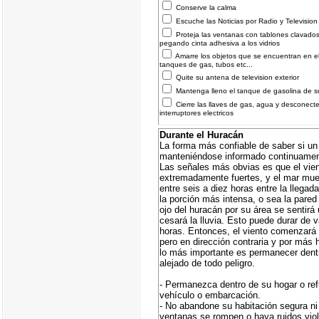
Conserve la calma
Escuche las Noticias por Radio y Television
Proteja las ventanas con tablones clavados
pegando cinta adhesiva a los vidrios
Amarre los objetos que se encuentran en el 
tanques de gas, tubos etc...
Quite su antena de television exterior
Mantenga lleno el tanque de gasolina de s
Cierre las llaves de gas, agua y desconecte
interruptores electricos
Durante el Huracán
La forma más confiable de saber si un
manteniéndose informado continuamente
Las señales más obvias es que el vie
extremadamente fuertes, y el mar mues
entre seis a diez horas entre la llegad
la porción más intensa, o sea la pared
ojo del huracán por su área se sentirá
cesará la lluvia. Esto puede durar de 
horas. Entonces, el viento comenzará
pero en dirección contraria y por más 
lo más importante es permanecer dent
alejado de todo peligro.
- Permanezca dentro de su hogar o refu
vehículo o embarcación.
- No abandone su habitación segura ni
ventanas se rompen o haya ruidos viol