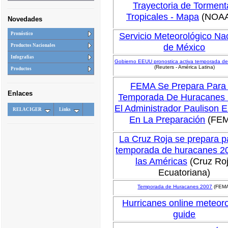
Trayectoria de Torment
Tropicales - Mapa
(NOA
Novedades
Servicio Meteorológico Na
Pronóstico
de México
Productos Nacionales
Infografias
Gobierno EEUU pronostica activa temporada d
(Reuters - América Latina)
Productos
FEMA Se Prepara Para
Enlaces
Temporada De Huracanes 
El Administrador Paulison E
RELACIGER
Links
En La Preparación
(FE
La Cruz Roja se prepara p
temporada de huracanes 2
las Américas
(Cruz Ro
Ecuatoriana)
Temporada de Huracanes 2007
(FEM
Hurricanes online meteor
guide