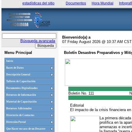
estadísticas del sitio
Documentos
Hora Mundial
Infograf
Bienvenido(a) a
Búsqueda avanzada
07 Friday August 2026 @ 10:37 AM CST
Menu Principal
Boletín Desastres Preparativos y Mit
Inicio
Bases de Datos
Descripción General
Talleres de Capacitación
Documentos Digitalizados
Boletin No. 111
N
Recursos de Información
Material de Capacitación
Editorial
Recursos Adicionales
El impacto de la crisis financiera e
Directorio de Contactos
La primera década 
prolífica en la apa
Dirección Postal
amenazas e incert
Que Hacer en caso de un Desastre
la llamada “guerra c