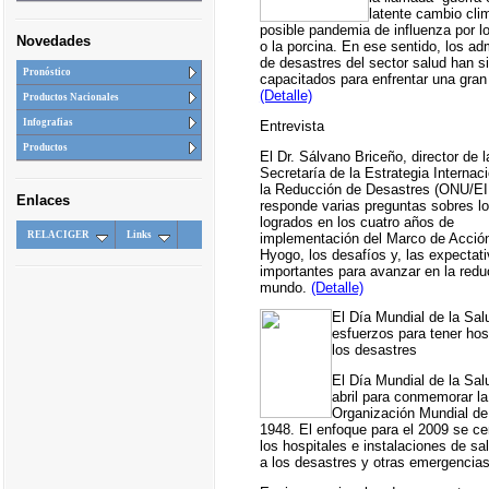
latente cambio cli
posible pandemia de influenza por los
Novedades
o la porcina. En ese sentido, los ad
de desastres del sector salud han s
Pronóstico
capacitados para enfrentar una gra
(Detalle)
Productos Nacionales
Infografias
Entrevista
Productos
El Dr. Sálvano Briceño, director de l
Secretaría de la Estrategia Internac
la Reducción de Desastres (ONU/E
Enlaces
responde varias preguntas sobres l
logrados en los cuatro años de
RELACIGER
Links
implementación del Marco de Acció
Hyogo, los desafíos y, las expectat
importantes para avanzar en la redu
mundo.
(Detalle)
El Día Mundial de la Sa
esfuerzos para tener hos
los desastres
El Día Mundial de la Sal
abril para conmemorar la
Organización Mundial de
1948. El enfoque para el 2009 se ce
los hospitales e instalaciones de sa
a los desastres y otras emergencia